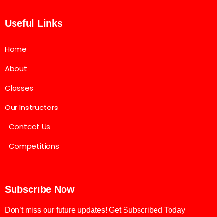
Useful Links
Home
About
Classes
Our Instructors
Contact Us
Competitions
Subscribe Now
Don’t miss our future updates! Get Subscribed Today!