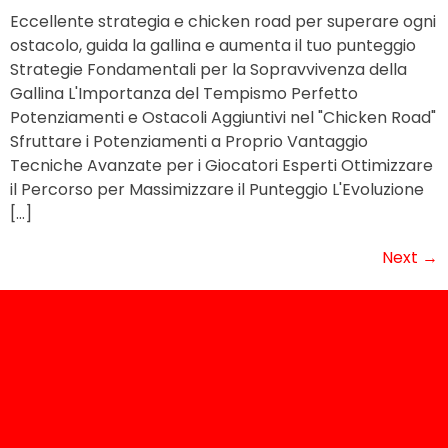
Eccellente strategia e chicken road per superare ogni
ostacolo, guida la gallina e aumenta il tuo punteggio
Strategie Fondamentali per la Sopravvivenza della
Gallina L'Importanza del Tempismo Perfetto
Potenziamenti e Ostacoli Aggiuntivi nel "Chicken Road"
Sfruttare i Potenziamenti a Proprio Vantaggio
Tecniche Avanzate per i Giocatori Esperti Ottimizzare
il Percorso per Massimizzare il Punteggio L'Evoluzione
[…]
Next
→