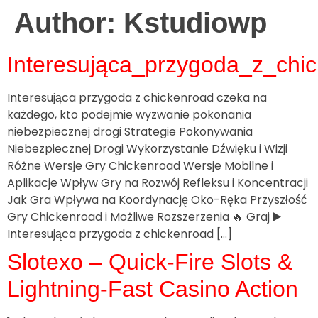
Author:
Kstudiowp
Our Instructors
Interesująca_przygoda_z_ch
Interesująca przygoda z chickenroad czeka na
każdego, kto podejmie wyzwanie pokonania
niebezpiecznej drogi Strategie Pokonywania
Niebezpiecznej Drogi Wykorzystanie Dźwięku i Wizji
Różne Wersje Gry Chickenroad Wersje Mobilne i
Aplikacje Wpływ Gry na Rozwój Refleksu i Koncentracji
Jak Gra Wpływa na Koordynację Oko-Ręka Przyszłość
Gry Chickenroad i Możliwe Rozszerzenia 🔥 Graj ▶️
Interesująca przygoda z chickenroad […]
Slotexo – Quick‑Fire Slots &
Lightning‑Fast Casino Action