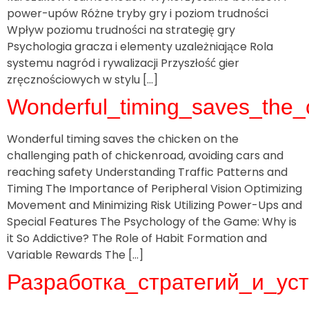
power-upów Różne tryby gry i poziom trudności
Wpływ poziomu trudności na strategię gry
Psychologia gracza i elementy uzależniające Rola
systemu nagród i rywalizacji Przyszłość gier
zręcznościowych w stylu […]
Wonderful_timing_saves_the_
Wonderful timing saves the chicken on the
challenging path of chickenroad, avoiding cars and
reaching safety Understanding Traffic Patterns and
Timing The Importance of Peripheral Vision Optimizing
Movement and Minimizing Risk Utilizing Power-Ups and
Special Features The Psychology of the Game: Why is
it So Addictive? The Role of Habit Formation and
Variable Rewards The […]
Разработка_стратегий_и_ус