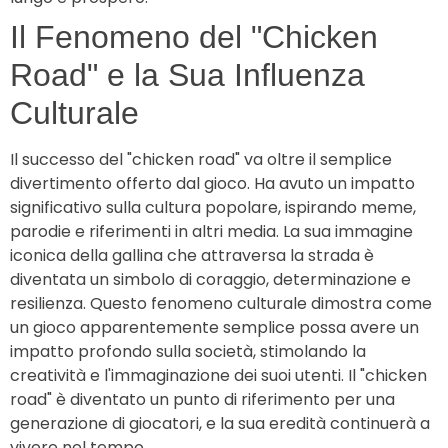
Il Fenomeno del "Chicken
Road" e la Sua Influenza
Culturale
Il successo del "chicken road" va oltre il semplice
divertimento offerto dal gioco. Ha avuto un impatto
significativo sulla cultura popolare, ispirando meme,
parodie e riferimenti in altri media. La sua immagine
iconica della gallina che attraversa la strada è
diventata un simbolo di coraggio, determinazione e
resilienza. Questo fenomeno culturale dimostra come
un gioco apparentemente semplice possa avere un
impatto profondo sulla società, stimolando la
creatività e l'immaginazione dei suoi utenti. Il "chicken
road" è diventato un punto di riferimento per una
generazione di giocatori, e la sua eredità continuerà a
vivere nel tempo.