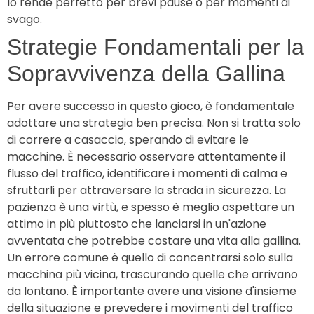
lo rende perfetto per brevi pause o per momenti di
svago.
Strategie Fondamentali per la
Sopravvivenza della Gallina
Per avere successo in questo gioco, è fondamentale
adottare una strategia ben precisa. Non si tratta solo
di correre a casaccio, sperando di evitare le
macchine. È necessario osservare attentamente il
flusso del traffico, identificare i momenti di calma e
sfruttarli per attraversare la strada in sicurezza. La
pazienza è una virtù, e spesso è meglio aspettare un
attimo in più piuttosto che lanciarsi in un'azione
avventata che potrebbe costare una vita alla gallina.
Un errore comune è quello di concentrarsi solo sulla
macchina più vicina, trascurando quelle che arrivano
da lontano. È importante avere una visione d'insieme
della situazione e prevedere i movimenti del traffico