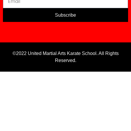
Subscribe
©2022 United Martial Arts Karate School. All Rights
Reserved.