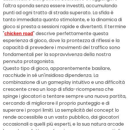
l'altra sponda senza essere investiti, accumulando
punti ad ogni tratto di strada superato. La sfida è
tanto immediata quanto stimolante, e la dinamica di
gioco si presta a sessioni rapide e divertenti. Il termine
"
" descrive perfettamente questa
chicken road
esperienza di gioco, dove la prontezza di riflessi e la
capacità di prevedere i movimenti del traffico sono
fondamentali per la sopravvivenza della nostra
pennuta protagonista.
Questo tipo di gioco, apparentemente basilare,
racchiude in sé un'insidiosa dipendenza. La
combinazione di un gameplay intuitivo e una difficoltà
crescente crea un loop di sfida-ricompensa che
spinge i giocatori a tentare sempre una nuova partita,
cercando di migliorare il proprio punteggio e di
superare i propri limiti. La semplicità del concept lo
rende accessibile a un vasto pubblico, dai giocatori
occasionali a quelli più esperti, e la sua natura arcade