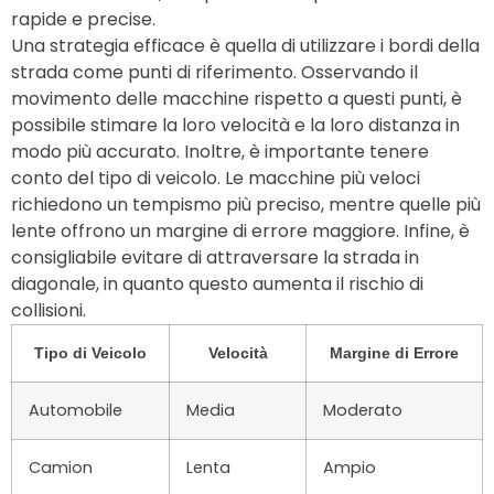
rapide e precise.
Una strategia efficace è quella di utilizzare i bordi della
strada come punti di riferimento. Osservando il
movimento delle macchine rispetto a questi punti, è
possibile stimare la loro velocità e la loro distanza in
modo più accurato. Inoltre, è importante tenere
conto del tipo di veicolo. Le macchine più veloci
richiedono un tempismo più preciso, mentre quelle più
lente offrono un margine di errore maggiore. Infine, è
consigliabile evitare di attraversare la strada in
diagonale, in quanto questo aumenta il rischio di
collisioni.
Tipo di Veicolo
Velocità
Margine di Errore
Automobile
Media
Moderato
Camion
Lenta
Ampio