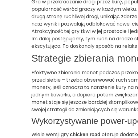
Gra w przekraczanie drogi przez kurę, popu
popularność wśród graczy w każdym wieku. 
drugą stronę ruchliwej drogi, unikając zde
nasz wynik i pozwalają odblokować nowe, c
Atrakcyjność tej gry tkwi w jej prostocie i
Im dalej postępujemy, tym ruch na drodze sta
ekscytująca. To doskonały sposób na relaks 
Strategie zbierania mon
Efektywne zbieranie monet podczas przekrac
przed siebie – trzeba obserwować ruch sam
monety, jeśli oznacza to narażenie kury na
jednym kawałku, a dopiero potem zwiększan
monet staje się jeszcze bardziej skomplik
swojej strategii do zmieniających się warunk
Wykorzystywanie power-u
Wiele wersji gry
oferuje dodatk
chicken road