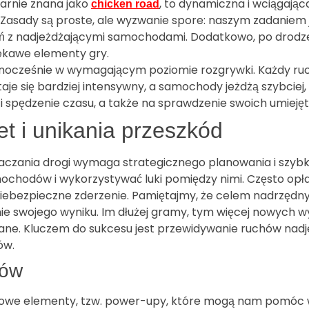
larnie znana jako
, to dynamiczna i wciągają
chicken road
Zasady są proste, ale wyzwanie spore: naszym zadaniem 
rzeń z nadjeżdżającymi samochodami. Dodatkowo, po drod
iekawe elementy gry.
 jednocześnie w wymagającym poziomie rozgrywki. Każdy ru
je się bardziej intensywny, a samochody jeżdżą szybciej, 
i spędzenie czasu, a także na sprawdzenie swoich umiejętn
et i unikania przeszkód
zania drogi wymaga strategicznego planowania i szybkiej
ochodów i wykorzystywać luki pomiędzy nimi. Często opł
 niebezpieczne zderzenie. Pamiętajmy, że celem nadrzędny
ie swojego wyniku. Im dłużej gramy, tym więcej nowych w
owane. Kluczem do sukcesu jest przewidywanie ruchów na
ów.
pów
owe elementy, tzw. power-upy, które mogą nam pomóc w 