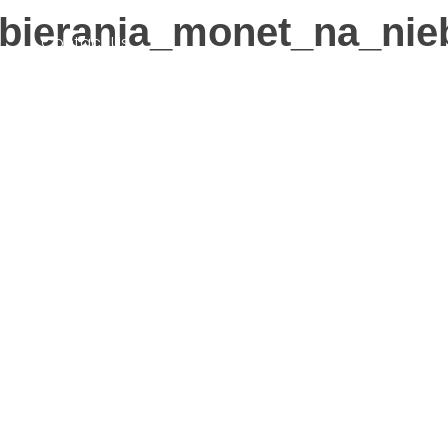
bierania_monet_na_nie
s
Contact Us