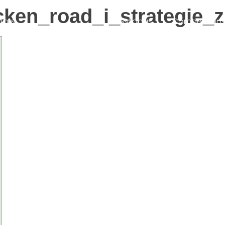
ken_road_i_strategie_z
tors
Syllabus
Competition