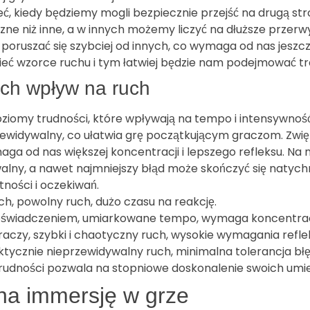
ieć, kiedy będziemy mogli bezpiecznie przejść na drugą s
eczne niż inne, a w innych możemy liczyć na dłuższe prze
uszać się szybciej od innych, co wymaga od nas jeszcze 
ieć wzorce ruchu i tym łatwiej będzie nam podejmować tr
ich wpływ na ruch
oziomy trudności, które wpływają na tempo i intensywno
rzewidywalny, co ułatwia grę początkującym graczom. Zwięk
aga od nas większej koncentracji i lepszego refleksu. N
alny, a nawet najmniejszy błąd może skończyć się naty
ności i oczekiwań.
ch, powolny ruch, dużo czasu na reakcję.
doświadczeniem, umiarkowane tempo, wymaga koncentracj
czy, szybki i chaotyczny ruch, wysokie wymagania refle
ktycznie nieprzewidywalny ruch, minimalna tolerancja błę
dności pozwala na stopniowe doskonalenie swoich umiej
 na immersję w grze