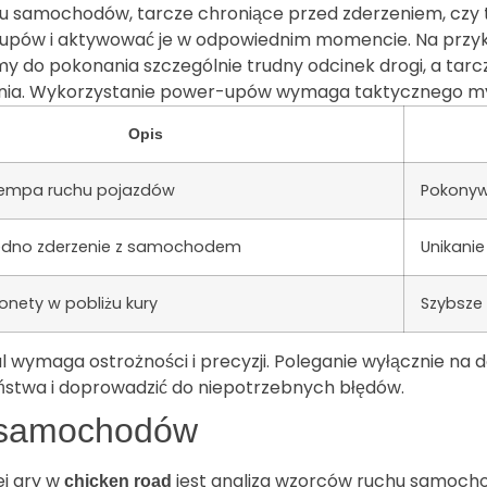
chu samochodów, tarcze chroniące przed zderzeniem, czy
er-upów i aktywować je w odpowiednim momencie. Na prz
y do pokonania szczególnie trudny odcinek drogi, a tar
nia. Wykorzystanie power-upów wymaga taktycznego myśle
Opis
tempa ruchu pojazdów
Pokonyw
jedno zderzenie z samochodem
Unikani
onety w pobliżu kury
Szybsze 
wymaga ostrożności i precyzji. Poleganie wyłącznie na
ństwa i doprowadzić do niepotrzebnych błędów.
u samochodów
j gry w
jest analiza wzorców ruchu samocho
chicken road