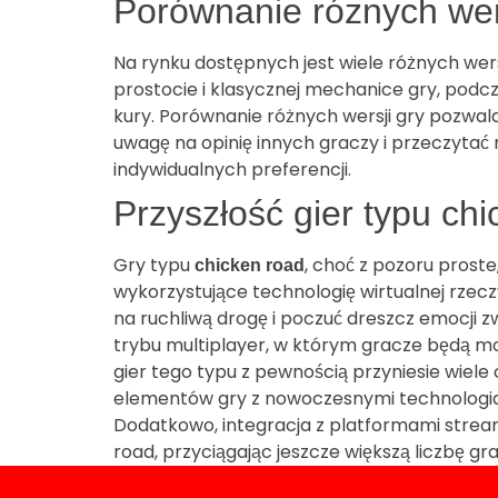
Porównanie różnych wers
Na rynku dostępnych jest wiele różnych wers
prostocie i klasycznej mechanice gry, podcz
kury. Porównanie różnych wersji gry pozwal
uwagę na opinię innych graczy i przeczytać r
indywidualnych preferencji.
Przyszłość gier typu chi
Gry typu
, choć z pozoru proste
chicken road
wykorzystujące technologię wirtualnej rzecz
na ruchliwą drogę i poczuć dreszcz emocj
trybu multiplayer, w którym gracze będą mo
gier tego typu z pewnością przyniesie wiele
elementów gry z nowoczesnymi technologi
Dodatkowo, integracja z platformami strea
road, przyciągając jeszcze większą liczbę gra