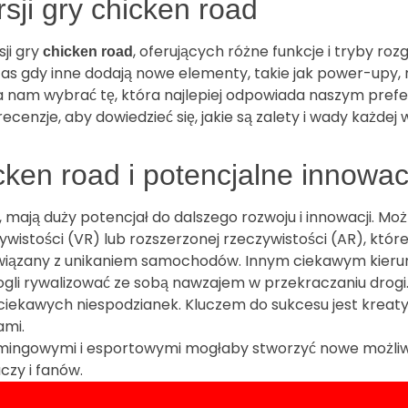
ji gry chicken road
ji gry
, oferujących różne funkcje i tryby rozg
chicken road
as gdy inne dodają nowe elementy, takie jak power-upy, ra
a nam wybrać tę, która najlepiej odpowiada naszym pref
ecenzje, aby dowiedzieć się, jakie są zalety i wady każde
cken road i potencjalne innowac
, mają duży potencjał do dalszego rozwoju i innowacji. Mo
ywistości (VR) lub rozszerzonej rzeczywistości (AR), któ
i związany z unikaniem samochodów. Innym ciekawym kie
gli rywalizować ze sobą nawzajem w przekraczaniu drogi. 
 ciekawych niespodzianek. Kluczem do sukcesu jest kreat
ami.
mingowymi i esportowymi mogłaby stworzyć nowe możliwoś
czy i fanów.