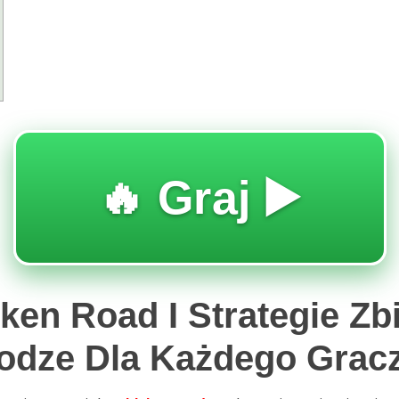
🔥 Graj ▶️
en Road I Strategie Zb
rodze Dla Każdego Grac