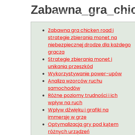
Zabawna_gra_chic
About
Classes
Our Instruc
Zabawna gra chicken road i
strategie zbierania monet na
niebezpiecznej drodze dla każdego
gracza
Strategie zbierania monet i
unikania przeszkód
Wykorzystywanie power-upów
Analiza wzorców ruchu
samochodów
Różne poziomy trudności i ich
wpływ na ruch
Wpływ dźwięku i grafiki na
immersję w grze
Optymalizacja gry pod kątem
różnych urządzeń