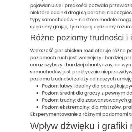
pojawianiu się i prędkości pozwala przewidz
niektóre odcinki drogi są bardziej niebezpi
typy samochodów – niektóre modele mogą por
spędzimy grając, tym lepiej będziemy rozum
Różne poziomy trudności i 
Większość gier
oferuje różne p
chicken road
poziomach ruch jest wolniejszy i bardziej p
coraz szybszy i bardziej chaotyczny, co wym
samochodów jest praktycznie nieprzewidyw
poziomu trudności zależy od naszych umiejęt
Poziom łatwy: idealny dla początkujący
Poziom średni: dla graczy z pewnym 
Poziom trudny: dla zaawansowanych gra
Poziom ekstremalny: dla mistrzów, pra
Eksperymentowanie z różnymi poziomami tru
Wpływ dźwięku i grafiki