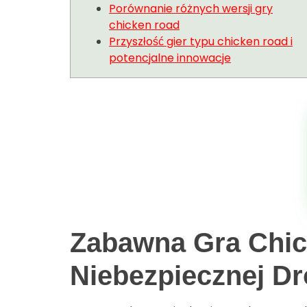
Porównanie różnych wersji gry
chicken road
Przyszłość gier typu chicken road i
potencjalne innowacje
Zabawna Gra Chick
Niebezpiecznej D