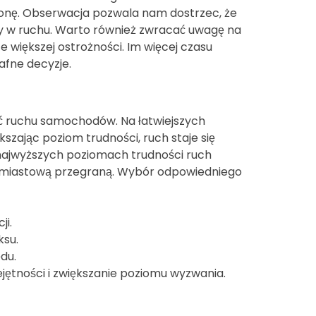
tronę. Obserwacja pozwala nam dostrzec, że
rwy w ruchu. Warto również zwracać uwagę na
większej ostrożności. Im więcej czasu
afne decyzje.
ść ruchu samochodów. Na łatwiejszych
szając poziom trudności, ruch staje się
a najwyższych poziomach trudności ruch
chmiastową przegraną. Wybór odpowiedniego
i.
ksu.
du.
ętności i zwiększanie poziomu wyzwania.