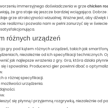
 tworzeniu immersyjnego doświadczenia w grze
chicken ro
awiają, że gra staje się jeszcze bardziej wciągająca. Dob
daje grze atrakcyjności wizualnej. Ważne jest, aby dźwięk
ie realizmu i pozwala nam w pełni zanurzyć się w świecie
j satysfakcjonująca.
em różnych urządzeń
 gry pod kątem różnych urządzeń, takich jak smartfony,
zeniach, niezależnie od ich specyfikacji technicznych. 
wnić jak najlepsze wrażenia z gry. Gra, która działa płyn
na się i spowalnia. Producenci gier powinni dbać o optyma
w.
 o różnej specyfikacji.
możliwości urządzenia.
ajności.
ów.
ieszyć się płynną i przyjemną rozgrywką, niezależnie od p