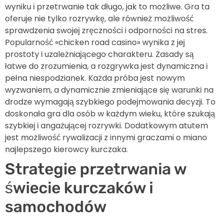
wyniku i przetrwanie tak długo, jak to możliwe. Gra ta
oferuje nie tylko rozrywkę, ale również możliwość
sprawdzenia swojej zręczności i odporności na stres.
Popularność «chicken road casino» wynika z jej
prostoty i uzależniającego charakteru. Zasady są
łatwe do zrozumienia, a rozgrywka jest dynamiczna i
pełna niespodzianek. Każda próba jest nowym
wyzwaniem, a dynamicznie zmieniające się warunki na
drodze wymagają szybkiego podejmowania decyzji. To
doskonała gra dla osób w każdym wieku, które szukają
szybkiej i angażującej rozrywki. Dodatkowym atutem
jest możliwość rywalizacji z innymi graczami o miano
najlepszego kierowcy kurczaka.
Strategie przetrwania w
świecie kurczaków i
samochodów