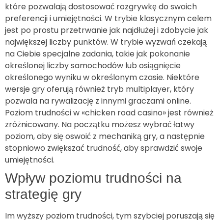
które pozwalają dostosować rozgrywkę do swoich
preferencji i umiejętności. W trybie klasycznym celem
jest po prostu przetrwanie jak najdłużej i zdobycie jak
największej liczby punktów. W trybie wyzwań czekają
na Ciebie specjalne zadania, takie jak pokonanie
określonej liczby samochodów lub osiągnięcie
określonego wyniku w określonym czasie. Niektóre
wersje gry oferują również tryb multiplayer, który
pozwala na rywalizację z innymi graczami online.
Poziom trudności w «chicken road casino» jest również
zróżnicowany. Na początku możesz wybrać łatwy
poziom, aby się oswoić z mechaniką gry, a następnie
stopniowo zwiększać trudność, aby sprawdzić swoje
umiejętności.
Wpływ poziomu trudności na
strategię gry
Im wyższy poziom trudności, tym szybciej poruszają się