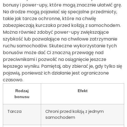
bonusy i power-upy, które mogą znacznie ułatwić grę.
Na drodze mogą pojawiać się specjalne przedmioty,
takie jak tarcze ochronne, które na chwilę
zabezpieczają kurczaka przed kolizją z samochodem.
Można również zdobyć power-upy zwiększające
szybkość lub pozwalające na chwilowe zatrzymanie
ruchu samochodów. Skuteczne wykorzystanie tych
bonusów może dać Ci znaczną przewagę nad
przeciwnikami i pozwolić na osiągnięcie jeszcze
lepszego wyniku. Pamiętaj, aby zbierać je, gdy tylko się
pojawią, ponieważ ich działanie jest ograniczone
czasowo.
Rodzaj
Efekt
bonusu
Tarcza
Chroni przed kolizją z jednym
samochodem