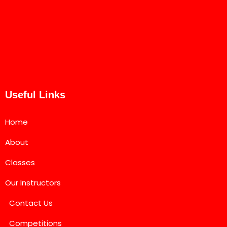
Useful Links
Home
About
Classes
Our Instructors
Contact Us
Competitions