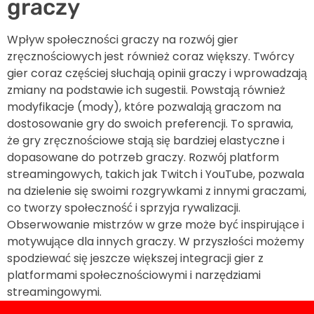
graczy
Wpływ społeczności graczy na rozwój gier
zręcznościowych jest również coraz większy. Twórcy
gier coraz częściej słuchają opinii graczy i wprowadzają
zmiany na podstawie ich sugestii. Powstają również
modyfikacje (mody), które pozwalają graczom na
dostosowanie gry do swoich preferencji. To sprawia,
że gry zręcznościowe stają się bardziej elastyczne i
dopasowane do potrzeb graczy. Rozwój platform
streamingowych, takich jak Twitch i YouTube, pozwala
na dzielenie się swoimi rozgrywkami z innymi graczami,
co tworzy społeczność i sprzyja rywalizacji.
Obserwowanie mistrzów w grze może być inspirujące i
motywujące dla innych graczy. W przyszłości możemy
spodziewać się jeszcze większej integracji gier z
platformami społecznościowymi i narzędziami
streamingowymi.