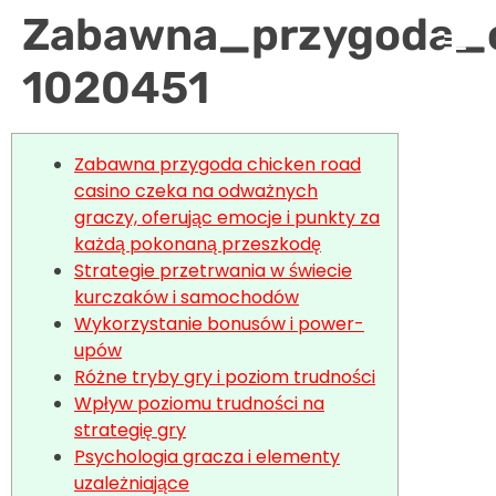
Zabawna_przygoda_c
Our Instructor
1020451
Zabawna przygoda chicken road
casino czeka na odważnych
graczy, oferując emocje i punkty za
każdą pokonaną przeszkodę
Strategie przetrwania w świecie
kurczaków i samochodów
Wykorzystanie bonusów i power-
upów
Różne tryby gry i poziom trudności
Wpływ poziomu trudności na
strategię gry
Psychologia gracza i elementy
uzależniające