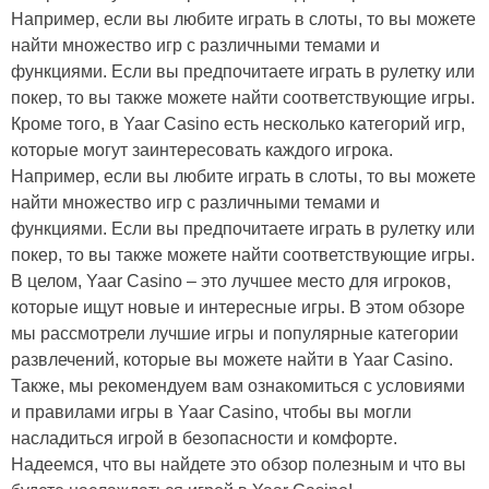
Например, если вы любите играть в слоты, то вы можете
найти множество игр с различными темами и
функциями. Если вы предпочитаете играть в рулетку или
покер, то вы также можете найти соответствующие игры.
Кроме того, в Yaar Casino есть несколько категорий игр,
которые могут заинтересовать каждого игрока.
Например, если вы любите играть в слоты, то вы можете
найти множество игр с различными темами и
функциями. Если вы предпочитаете играть в рулетку или
покер, то вы также можете найти соответствующие игры.
В целом, Yaar Casino – это лучшее место для игроков,
которые ищут новые и интересные игры. В этом обзоре
мы рассмотрели лучшие игры и популярные категории
развлечений, которые вы можете найти в Yaar Casino.
Также, мы рекомендуем вам ознакомиться с условиями
и правилами игры в Yaar Casino, чтобы вы могли
насладиться игрой в безопасности и комфорте.
Надеемся, что вы найдете это обзор полезным и что вы