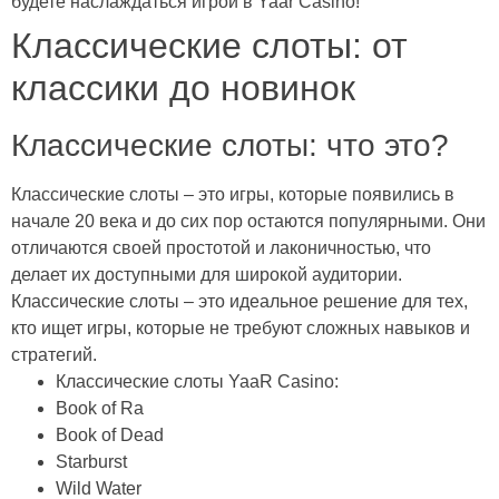
будете наслаждаться игрой в Yaar Casino!
Классические слоты: от
классики до новинок
Классические слоты: что это?
Классические слоты – это игры, которые появились в
начале 20 века и до сих пор остаются популярными. Они
отличаются своей простотой и лаконичностью, что
делает их доступными для широкой аудитории.
Классические слоты – это идеальное решение для тех,
кто ищет игры, которые не требуют сложных навыков и
стратегий.
Классические слоты YaaR Casino:
Book of Ra
Book of Dead
Starburst
Wild Water