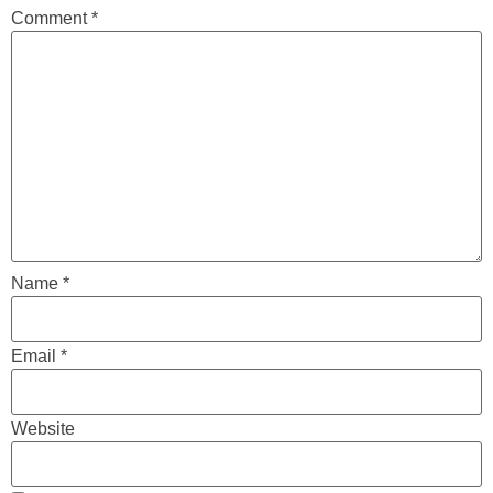
Comment
*
Name
*
Email
*
Website