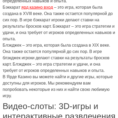
определенных навыков и опыта.
Бэккарат
ярд казино вход
– это игра, которая была
создана в XVIII веке. Она также остается популярной до
сих пор. В игре бэккарат игроки делают ставки на
результаты бросков карт. Бэккарат – это игра стратегии и
удачи, и она требует от игроков определенных навыков и
опыта.
Блэкджек – это игра, которая была создана в XIX веке.
Она также остается популярной до сих пор. В игре
блэкджек игроки делают ставки на результаты бросков
карт. Блэкджек – это игра стратегии и удачи, и она
требует от игроков определенных навыков и опыта.
В Ярде Казино вы можете найти и другие игры, которые
доступны для игроков. Мы рекомендуем вам
попробовать некоторые из них и найти свою любимую
игру.
Видео-слоты: 3D-игры и
интерактивные развлечения