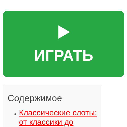
▶️
ИГРАТЬ
Содержимое
Классические слоты:
от классики до