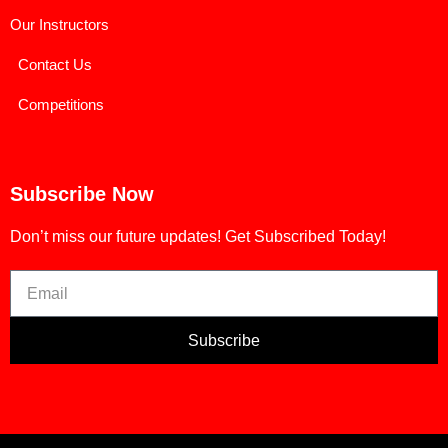
Our Instructors
Contact Us
Competitions
Subscribe Now
Don’t miss our future updates! Get Subscribed Today!
Subscribe