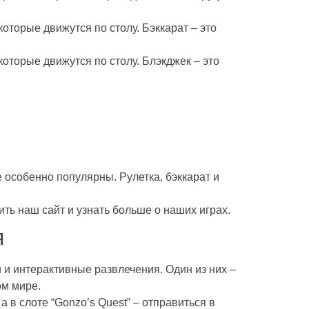
 которые движутся по столу. Бэккарат – это
 которые движутся по столу. Блэкджек – это
е особенно популярны. Рулетка, бэккарат и
ть наш сайт и узнать больше о наших играх.
я
 и интерактивные развлечения. Один из них –
ом мире.
 в слоте “Gonzo’s Quest” – отправиться в