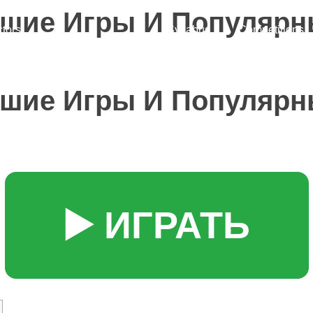
учшие Игры И Популярн
ctors
Syllabus
Competitions
учшие Игры И Популярн
▶️ ИГРАТЬ