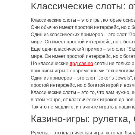
Классические слоты: о
Классические слоты – это игры, которые ос
Они обычно имеют простой интерфейс, но с б
Один из классических примеров – это слот “Bo
мире. Он имеет простой интерфейс, но с бог
Еще один классический пример – это слот “Siz
мире. Он имеет простой интерфейс, но с бог
Но классические
ярд casino
слоты не только 
принципы игры с современными технологиям
Один из примеров – это слот “Joker’s Jewels”
простой интерфейс, но с богатой игрой и во
Классические слоты – это то, что вам нужно,
в этом жанре, от классических игроков до нов
Так что не медлите, и начните играть в наши 
Казино-игры: рулетка, 
Рулетка – это классическая игра, которая был