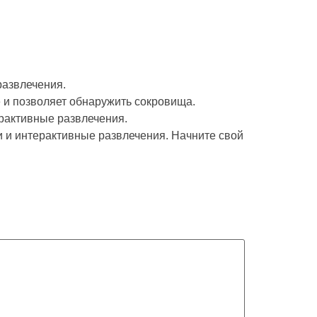
развлечения.
е и позволяет обнаружить сокровища.
ерактивные развлечения.
и и интерактивные развлечения. Начните свой