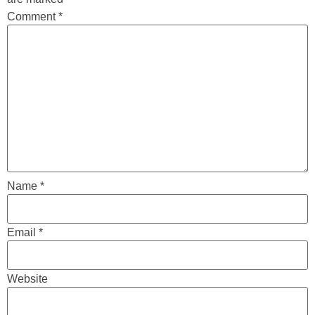
Comment
*
Name
*
Email
*
Website