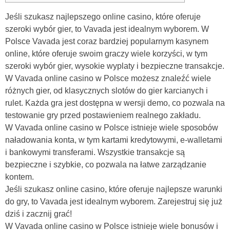
Jeśli szukasz najlepszego online casino, które oferuje
szeroki wybór gier, to Vavada jest idealnym wyborem. W
Polsce Vavada jest coraz bardziej popularnym kasynem
online, które oferuje swoim graczy wiele korzyści, w tym
szeroki wybór gier, wysokie wyplaty i bezpieczne transakcje.
W Vavada online casino w Polsce możesz znaleźć wiele
różnych gier, od klasycznych slotów do gier karcianych i
rulet. Każda gra jest dostępna w wersji demo, co pozwala na
testowanie gry przed postawieniem realnego zakładu.
W Vavada online casino w Polsce istnieje wiele sposobów
naładowania konta, w tym kartami kredytowymi, e-walletami
i bankowymi transferami. Wszystkie transakcje są
bezpieczne i szybkie, co pozwala na łatwe zarządzanie
kontem.
Jeśli szukasz online casino, które oferuje najlepsze warunki
do gry, to Vavada jest idealnym wyborem. Zarejestruj się już
dziś i zacznij grać!
W Vavada online casino w Polsce istnieje wiele bonusów i