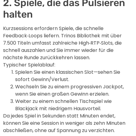
2. Spiele, die das Pulsieren
halten
Kurzsessions erfordern Spiele, die schnelle
Feedback‑Loops liefern. Trinos Bibliothek mit über
7.500 Titeln umfasst zahlreiche High‑RTP‑Slots, die
schnell auszahlen und Sie immer wieder für die
nächste Runde zurückkehren lassen.
Typischer Spielablauf:
Spielen Sie einen klassischen Slot—sehen Sie
sofort Gewinn/Verlust.
Wechseln Sie zu einem progressiven Jackpot,
wenn Sie einen großen Gewinn erzielen.
Weiter zu einem schnellen Tischspiel wie
Blackjack mit niedrigem Hausvorteil.
Da jedes Spiel in Sekunden statt Minuten endet,
können Sie eine Session in weniger als zehn Minuten
abschließen, ohne auf Spannung zu verzichten.