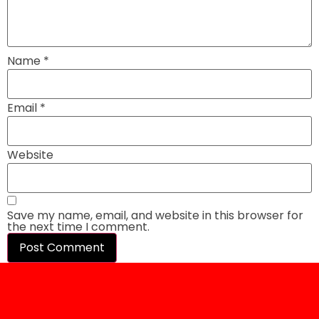
Name
*
Email
*
Website
Save my name, email, and website in this browser for
the next time I comment.