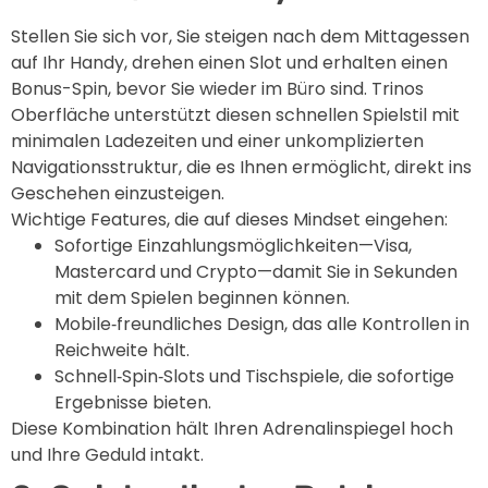
Stellen Sie sich vor, Sie steigen nach dem Mittagessen
auf Ihr Handy, drehen einen Slot und erhalten einen
Bonus-Spin, bevor Sie wieder im Büro sind. Trinos
Oberfläche unterstützt diesen schnellen Spielstil mit
minimalen Ladezeiten und einer unkomplizierten
Navigationsstruktur, die es Ihnen ermöglicht, direkt ins
Geschehen einzusteigen.
Wichtige Features, die auf dieses Mindset eingehen:
Sofortige Einzahlungsmöglichkeiten—Visa,
Mastercard und Crypto—damit Sie in Sekunden
mit dem Spielen beginnen können.
Mobile‑freundliches Design, das alle Kontrollen in
Reichweite hält.
Schnell‑Spin‑Slots und Tischspiele, die sofortige
Ergebnisse bieten.
Diese Kombination hält Ihren Adrenalinspiegel hoch
und Ihre Geduld intakt.