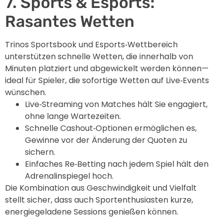
7. Sports & Esports:
Rasantes Wetten
Trinos Sportsbook und Esports‑Wettbereich
unterstützen schnelle Wetten, die innerhalb von
Minuten platziert und abgewickelt werden können—
ideal für Spieler, die sofortige Wetten auf Live‑Events
wünschen.
Live‑Streaming von Matches hält Sie engagiert,
ohne lange Wartezeiten.
Schnelle Cashout‑Optionen ermöglichen es,
Gewinne vor der Änderung der Quoten zu
sichern.
Einfaches Re‑Betting nach jedem Spiel hält den
Adrenalinspiegel hoch.
Die Kombination aus Geschwindigkeit und Vielfalt
stellt sicher, dass auch Sportenthusiasten kurze,
energiegeladene Sessions genießen können.