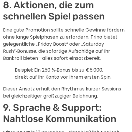
8. Aktionen, die zum
schnellen Spiel passen
Eine gute Promotion sollte schnelle Gewinne fördern,
ohne lange Spielphasen zu erfordern. Trino bietet
gelegentliche „Friday Boost“ oder „Saturday
Rush“‑Bonusse, die sofortige Aufschläge auf Ihr
Bankroll bieten—alles sofort einsatzbereit.
Beispiel: Ein 250 %‑Bonus bis zu €5.000,
direkt auf Ihr Konto vor Ihrem ersten Spin.
Dieser Ansatz erhält den Rhythmus kurzer Sessions
bei gleichzeitiger großzügiger Belohnung.
9. Sprache & Support:
Nahtlose Kommunikation