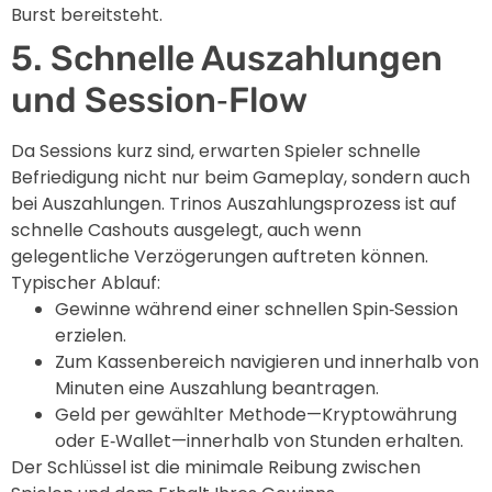
Burst bereitsteht.
5. Schnelle Auszahlungen
und Session‑Flow
Da Sessions kurz sind, erwarten Spieler schnelle
Befriedigung nicht nur beim Gameplay, sondern auch
bei Auszahlungen. Trinos Auszahlungsprozess ist auf
schnelle Cashouts ausgelegt, auch wenn
gelegentliche Verzögerungen auftreten können.
Typischer Ablauf:
Gewinne während einer schnellen Spin‑Session
erzielen.
Zum Kassenbereich navigieren und innerhalb von
Minuten eine Auszahlung beantragen.
Geld per gewählter Methode—Kryptowährung
oder E‑Wallet—innerhalb von Stunden erhalten.
Der Schlüssel ist die minimale Reibung zwischen