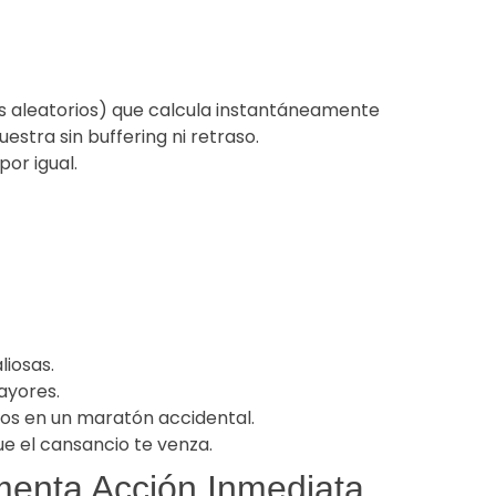
s aleatorios) que calcula instantáneamente
uestra sin buffering ni retraso.
por igual.
liosas.
ayores.
os en un maratón accidental.
ue el cansancio te venza.
menta Acción Inmediata