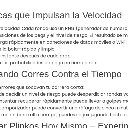
icas que Impulsan la Velocidad
a velocidad. Cada ronda usa un RNG (generador de número
siciones de los pegs y el nivel de riesgo. El resultado se m
 carga rápidamente en conexiones de datos móviles o Wi‑Fi 
 la bola—rápido y limpio.
l instante después de cada drop.
za las probabilidades de pago en tiempo real.
ando Corres Contra el Tiempo
errores que socavan tu carrera corta:
de decidir un nivel de riesgo puede desperdiciar rondas va
ntentar recuperar rápidamente puede llevar a golpes m
 temporizador puede convertir una ráfaga de cinco minut
firme en bankroll o tiempo, puedes seguir jugando hasta q
r Plinkos Hoy Mismo – Experi