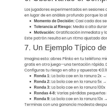
Los jugadores experimentados en sesiones co
en lugar de en análisis profundo porque la a
Casi cada dos se
Momento de Decisión:
Media a alta duran
Tolerancia al Riesgo:
Gratificación inmediata y l
Motivación:
Este patrón resulta en un ritmo ajustado do
7. Un Ejemplo Típico de
Imagina esto: abres Plinko en tu teléfono m
gratis en otro juego—una tentación rápida. 
Configuras tu riesgo en alto y apuestas €0.
La bola cae en la ranura 2x →
Ronda 1:
La bola cae en la ranura 5x →
Ronda 2:
La bola cae en la ranura 100x
Ronda 3:
Varias pérdidas pequeñas 
Rondas 4-8:
La bola cae en la ranura 10x →
Ronda 9:
Terminas con una ganancia modesta después