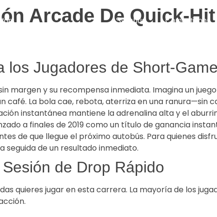
ón Arcade De Quick‑Hit
ctors
Syllabus
Competitions
 a los Jugadores de Short‑Gam
i sin margen y su recompensa inmediata. Imagina un juego
café. La bola cae, rebota, aterriza en una ranura—sin car
ación instantánea mantiene la adrenalina alta y el aburri
zado a finales de 2019 como un título de ganancia instantá
es de que llegue el próximo autobús. Para quienes disfr
a seguida de un resultado inmediato.
a Sesión de Drop Rápido
ondas quieres jugar en esta carrera. La mayoría de los j
acción.