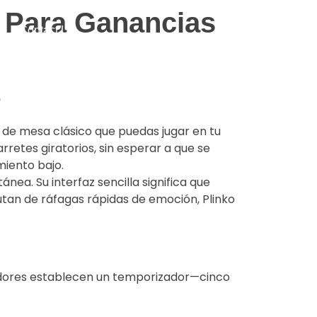
 Para Ganancias
Contact Us
e
 de mesa clásico que puedas jugar en tu
retes giratorios, sin esperar a que se
miento bajo.
nea. Su interfaz sencilla significa que
utan de ráfagas rápidas de emoción, Plinko
ugadores establecen un temporizador—cinco