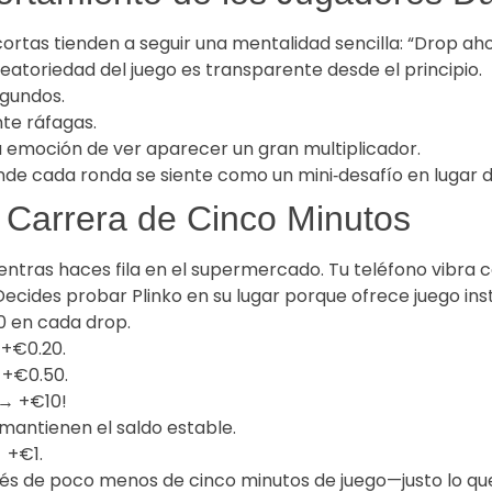
rtas tienden a seguir una mentalidad sencilla: “Drop ahor
leatoriedad del juego es transparente desde el principio.
gundos.
te ráfagas.
a emoción de ver aparecer un gran multiplicador.
nde cada ronda se siente como un mini‑desafío en lugar 
 Carrera de Cinco Minutos
ientras haces fila en el supermercado. Tu teléfono vibra 
Decides probar Plinko en su lugar porque ofrece juego in
10 en cada drop.
 +€0.20.
 +€0.50.
 → +€10!
mantienen el saldo estable.
 +€1.
 de poco menos de cinco minutos de juego—justo lo que 