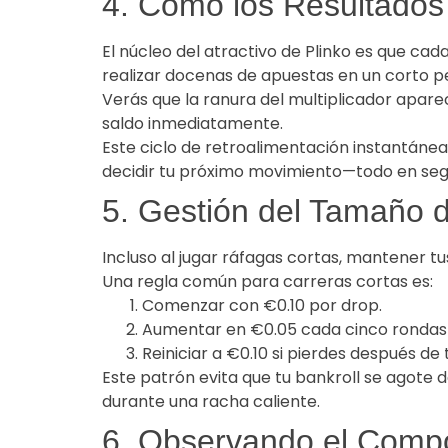
4. Cómo los Resultados
El núcleo del atractivo de Plinko es que ca
realizar docenas de apuestas en un corto p
Verás que la ranura del multiplicador aparec
saldo inmediatamente.
Este ciclo de retroalimentación instantánea
decidir tu próximo movimiento—todo en se
5. Gestión del Tamaño 
Incluso al jugar ráfagas cortas, mantener t
Una regla común para carreras cortas es:
Comenzar con €0.10 por drop.
Aumentar en €0.05 cada cinco rondas 
Reiniciar a €0.10 si pierdes después de
Este patrón evita que tu bankroll se agote
durante una racha caliente.
6. Observando el Compo