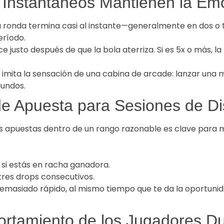
 Instantáneos Mantienen la Emo
da ronda termina casi al instante—generalmente en dos o 
eríodo.
e justo después de que la bola aterriza. Si es 5x o más, l
 imita la sensación de una cabina de arcade: lanzar una m
gundos.
de Apuesta para Sesiones de D
us apuestas dentro de un rango razonable es clave para 
si estás en racha ganadora.
 tres drops consecutivos.
 demasiado rápido, al mismo tiempo que te da la oportuni
rtamiento de los Jugadores Du