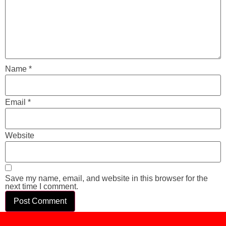
Name
*
Email
*
Website
Save my name, email, and website in this browser for the
next time I comment.