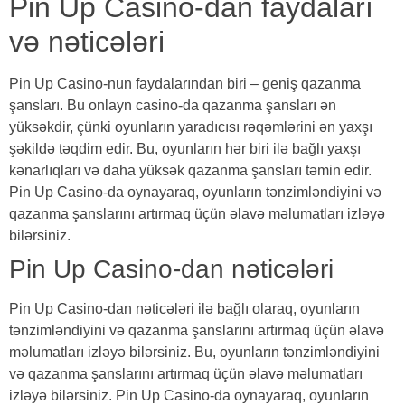
Pin Up Casino-dan faydaları
və nəticələri
Pin Up Casino-nun faydalarından biri – geniş qazanma
şansları. Bu onlayn casino-da qazanma şansları ən
yüksəkdir, çünki oyunların yaradıcısı rəqəmlərini ən yaxşı
şəkildə təqdim edir. Bu, oyunların hər biri ilə bağlı yaxşı
kənarlıqları və daha yüksək qazanma şansları təmin edir.
Pin Up Casino-da oynayaraq, oyunların tənzimləndiyini və
qazanma şanslarını artırmaq üçün əlavə məlumatları izləyə
bilərsiniz.
Pin Up Casino-dan nəticələri
Pin Up Casino-dan nəticələri ilə bağlı olaraq, oyunların
tənzimləndiyini və qazanma şanslarını artırmaq üçün əlavə
məlumatları izləyə bilərsiniz. Bu, oyunların tənzimləndiyini
və qazanma şanslarını artırmaq üçün əlavə məlumatları
izləyə bilərsiniz. Pin Up Casino-da oynayaraq, oyunların