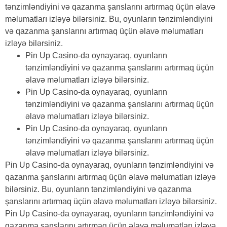
tənzimləndiyini və qazanma şanslarını artırmaq üçün əlavə
məlumatları izləyə bilərsiniz. Bu, oyunların tənzimləndiyini
və qazanma şanslarını artırmaq üçün əlavə məlumatları
izləyə bilərsiniz.
Pin Up Casino-da oynayaraq, oyunların
tənzimləndiyini və qazanma şanslarını artırmaq üçün
əlavə məlumatları izləyə bilərsiniz.
Pin Up Casino-da oynayaraq, oyunların
tənzimləndiyini və qazanma şanslarını artırmaq üçün
əlavə məlumatları izləyə bilərsiniz.
Pin Up Casino-da oynayaraq, oyunların
tənzimləndiyini və qazanma şanslarını artırmaq üçün
əlavə məlumatları izləyə bilərsiniz.
Pin Up Casino-da oynayaraq, oyunların tənzimləndiyini və
qazanma şanslarını artırmaq üçün əlavə məlumatları izləyə
bilərsiniz. Bu, oyunların tənzimləndiyini və qazanma
şanslarını artırmaq üçün əlavə məlumatları izləyə bilərsiniz.
Pin Up Casino-da oynayaraq, oyunların tənzimləndiyini və
qazanma şanslarını artırmaq üçün əlavə məlumatları izləyə