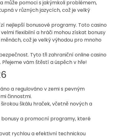
lý a může pomoci s jakýmkoli problémem,
upná v různých jazycích, což je velký
bízí nejlepší bonusové programy. Toto casino
elmi flexibilní a hráči mohou získat bonusy
ch měnách, což je velký výhodou pro mnoho
bezpečnost. Tyto tři zahraniční online casino
ní. Přejeme vám štěstí a úspěch v hře!
26
rováno a regulováno v zemi s pevným
ími činnostmi.
t širokou škálu hraček, včetně nových a
vní bonusy a promocní programy, které
tovat rychlou a efektivní technickou