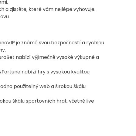
emi.
h a zjistěte, které vám nejlépe vyhovuje.
bavu.
CasinoVIP je známé svou bezpečností a rychlou
my.
EuroBet nabízí výjimečně vysoké výkupné a
ayFortune nabízí hry s vysokou kvalitou
snadno použitelný web a širokou škálu
rokou škálu sportovních hrat, včetně live