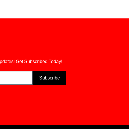
updates! Get Subscribed Today!
Subscribe