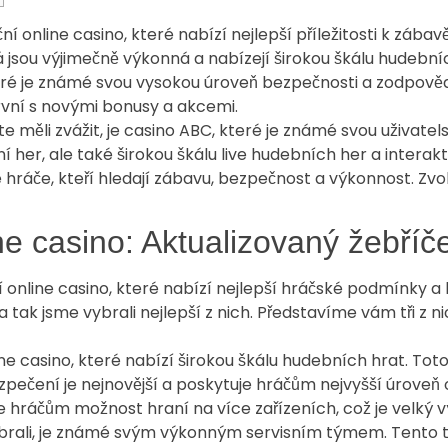
ční online casino, které nabízí nejlepší příležitosti k zába
rá jsou výjimečně výkonná a nabízejí širokou škálu hudební
ré je známé svou vysokou úroveň bezpečnosti a zodpověd
první s novými bonusy a akcemi.
e měli zvážit, je casino ABC, které je známé svou uživate
 her, ale také širokou škálu live hudebních her a interakt
é hráče, kteří hledají zábavu, bezpečnost a výkonnost. Zvol
ne casino: Aktualizovaný žebříč
í online casino, které nabízí nejlepší hráčské podmínky a
 a tak jsme vybrali nejlepší z nich. Představíme vám tři z n
e casino, které nabízí širokou škálu hudebních hrat. Tot
pečení je nejnovější a poskytuje hráčům nejvyšší úroveň 
je hráčům možnost hraní na více zařízeních, což je velký
vybrali, je známé svým výkonným servisním týmem. Tento tý