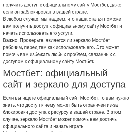
получить доступ к официальному сайту Мостбет, даже
если он заблокирован в вашей стране.
В любом случае, мы надеем, что наша статья поможет
вам получить доступ к официальному сайту Мостбет и
начать использовать его услуги.
Важно! Проверьте, является ли зеркало Мостбет
рабочим, перед тем как использовать его. Это может
помочь вам избежать любых проблем, связанных с
доступом к официальному сайту Мостбет.
Мостбет: официальный
сайт и зеркало для доступа
Если вы ищете официальный сайт Мостбет, то вам нужно
знать, что доступ к нему может быть ограничен из-за
блокировки доступа к ресурсу в вашей стране. В этом
случае, зеркало Мостбет может помочь вам достичь
официального сайта и начать играть.