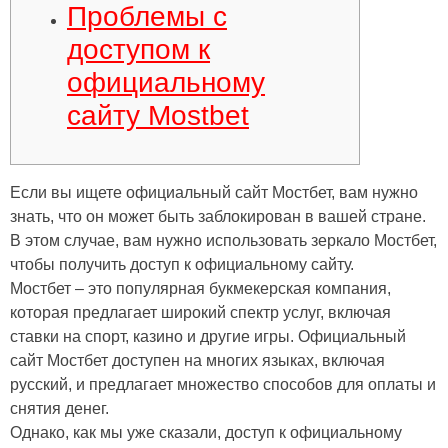
Проблемы с
доступом к
официальному
сайту Mostbet
Если вы ищете официальный сайт Мостбет, вам нужно
знать, что он может быть заблокирован в вашей стране.
В этом случае, вам нужно использовать зеркало Мостбет,
чтобы получить доступ к официальному сайту.
Мостбет – это популярная букмекерская компания,
которая предлагает широкий спектр услуг, включая
ставки на спорт, казино и другие игры. Официальный
сайт Мостбет доступен на многих языках, включая
русский, и предлагает множество способов для оплаты и
снятия денег.
Однако, как мы уже сказали, доступ к официальному