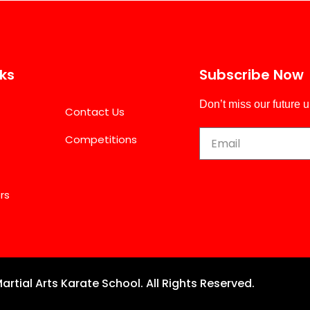
nks
Subscribe Now
Don’t miss our future 
Contact Us
Competitions
rs
rtial Arts Karate School. All Rights Reserved.