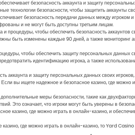
обеспечивает безопасность аккаунта и защиту персональны
ные технологии безопасности, чтобы защитить аккаунты сво
печивает безопасность передачи данных между игроком и ка
рованы и не могут быть доступны третьим лицам.
ла и процедуры, чтобы обеспечить безопасность аккаунтов с
лжны быть изменены каждые 90 дней, а также мониторинг 
роцедуры, чтобы обеспечить защиту персональных данных св
предотвратить идентификацию игрока, а также использова
ость аккаунта и защиту персональных данных своих игроков
 Если вы ищете надежное и безопасное казино, где можно иг
м дополнительные меры безопасности, такие как двухфакто
й. Это означает, что игроки могут быть уверены в безопа
сное казино, где можно играть в онлайн-казино, и обеспечи
казино, где можно играть в онлайн-казино, то Yard Casino