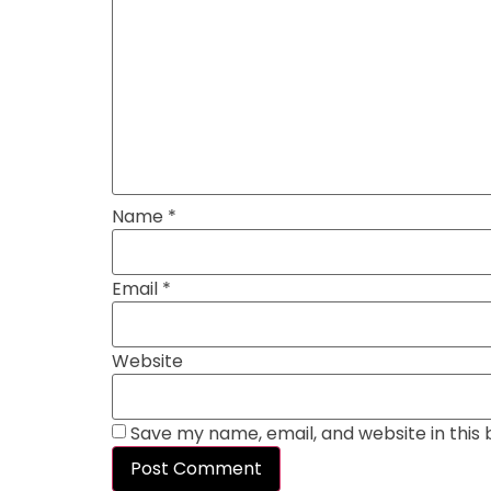
Name
*
Email
*
Website
Save my name, email, and website in this