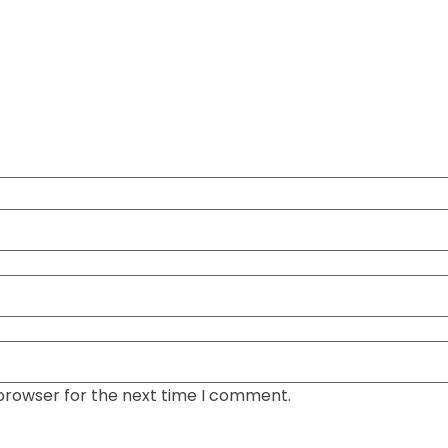
 browser for the next time I comment.