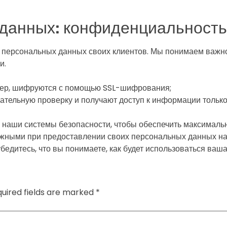
данных: конфиденциальность 
е персональных данных своих клиентов. Мы понимаем важ
и.
вер, шифруются с помощью SSL-шифрования;
щательную проверку и получают доступ к информации только
 наши системы безопасности, чтобы обеспечить максимал
жными при предоставлении своих персональных данных на 
бедитесь, что вы понимаете, как будет использоваться ваш
uired fields are marked
*