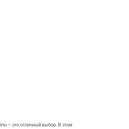
ino – это отличный выбор. В этом