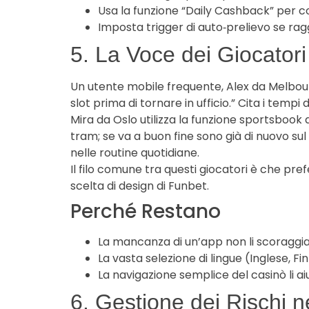
Usa la funzione “Daily Cashback” per 
Imposta trigger di auto‑prelievo se rag
5. La Voce dei Giocatori 
Un utente mobile frequente, Alex da Melbourn
slot prima di tornare in ufficio.” Cita i temp
Mira da Oslo utilizza la funzione sportsboo
tram; se va a buon fine sono già di nuovo su
nelle routine quotidiane.
Il filo comune tra questi giocatori è che pr
scelta di design di Funbet.
Perché Restano
La mancanza di un’app non li scoraggia
La vasta selezione di lingue (Inglese, Fi
La navigazione semplice del casinò li a
6. Gestione dei Rischi n