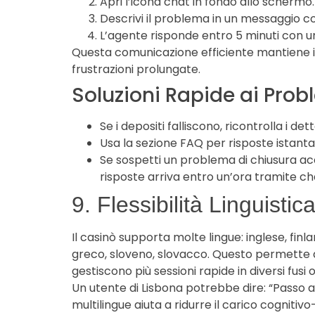
Apri l’icona chat in fondo allo schermo.
Descrivi il problema in un messaggio co
L’agente risponde entro 5 minuti con u
Questa comunicazione efficiente mantiene il
frustrazioni prolungate.
Soluzioni Rapide ai Prob
Se i depositi falliscono, ricontrolla i 
Usa la sezione FAQ per risposte istanta
Se sospetti un problema di chiusura ac
risposte arriva entro un’ora tramite ch
9. Flessibilità Linguistic
Il casinò supporta molte lingue: inglese, fi
greco, sloveno, slovacco. Questo permette ai
gestiscono più sessioni rapide in diversi fusi o
Un utente di Lisbona potrebbe dire: “Passo a
multilingue aiuta a ridurre il carico cogniti