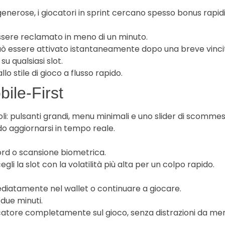
nerose, i giocatori in sprint cercano spesso bonus rapid
ssere reclamato in meno di un minuto.
uò essere attivato istantaneamente dopo una breve vinci
su qualsiasi slot.
o stile di gioco a flusso rapido.
bile‑First
li: pulsanti grandi, menu minimali e uno slider di scommess
do aggiornarsi in tempo reale.
rd o scansione biometrica.
egli la slot con la volatilità più alta per un colpo rapido.
mediatamente nel wallet o continuare a giocare.
due minuti.
catore completamente sul gioco, senza distrazioni da men