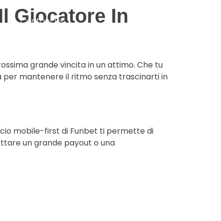
l Giocatore In
s
Contact Us
ossima grande vincita in un attimo. Che tu
a per mantenere il ritmo senza trascinarti in
ccio mobile-first di Funbet ti permette di
pettare un grande payout o una