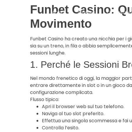
Funbet Casino: Qui
About
Classes
Our Instruc
Movimento
Funbet Casino ha creato una nicchia per i gi
sia su un treno, in fila o abbia semplicement
sessioni lunghe.
1. Perché le Sessioni B
Nel mondo frenetico di oggi, la maggior parte
entrare direttamente in slot o in un gioco 
configurazione complicata.
Flusso tipico:
Apri il browser web sul tuo telefono.
Naviga al tuo slot preferito.
Effettua una singola scommessa e fai u
Controlla l’esito.