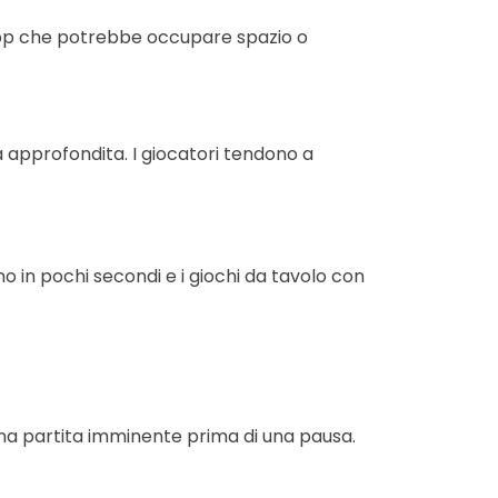
’app che potrebbe occupare spazio o
a approfondita. I giocatori tendono a
cono in pochi secondi e i giochi da tavolo con
na partita imminente prima di una pausa.