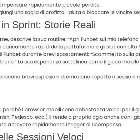
compensare rapidamente piccole perdite.
giungi una soglia di profitto—aiuta a bloccare le vincite s
in Sprint: Storie Reali
e, descrive la sua routine: “Apri Funbet sul mio telefono
i di caricamento rapidi della piattaforma e gli slot con alto
k di Funbet durante brevi spostamenti: “Scommetto sulla p
l treno.” La sua esperienza sottolinea come il gioco mobi
eferiscono brevi esplosioni di emozione rispetto a sessio
, perché i browser mobili sono abbastanza veloci per il g
nnish, Tedesco, ecc.) li rende a proprio agio anche con i gio
iuta a trovare rapidamente i trigger di ricompensa.
elle Sessioni Veloci