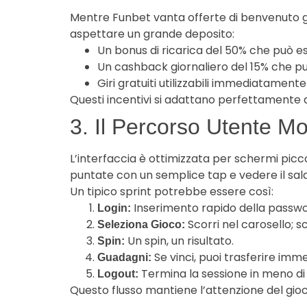
Mentre Funbet vanta offerte di benvenuto ge
aspettare un grande deposito:
Un bonus di ricarica del 50% che può e
Un cashback giornaliero del 15% che p
Giri gratuiti utilizzabili immediatamente 
Questi incentivi si adattano perfettamente all
3. Il Percorso Utente Mo
L’interfaccia è ottimizzata per schermi picco
puntate con un semplice tap e vedere il sal
Un tipico sprint potrebbe essere così:
Inserimento rapido della passwo
Login:
Scorri nel carosello; sc
Seleziona Gioco:
Un spin, un risultato.
Spin:
Se vinci, puoi trasferire im
Guadagni:
Termina la sessione in meno di 
Logout:
Questo flusso mantiene l’attenzione del gio