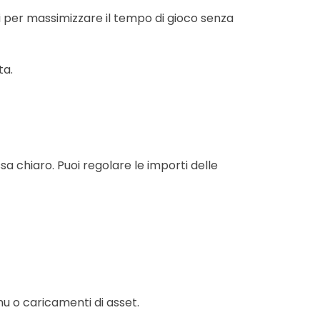
i per massimizzare il tempo di gioco senza
ta.
a chiaro. Puoi regolare le importi delle
u o caricamenti di asset.