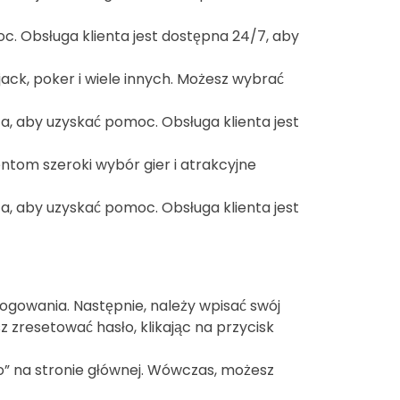
c. Obsługa klienta jest dostępna 24/7, aby
jack, poker i wiele innych. Możesz wybrać
a, aby uzyskać pomoc. Obsługa klienta jest
entom szeroki wybór gier i atrakcyjne
a, aby uzyskać pomoc. Obsługa klienta jest
logowania. Następnie, należy wpisać swój
z zresetować hasło, klikając na przycisk
to” na stronie głównej. Wówczas, możesz