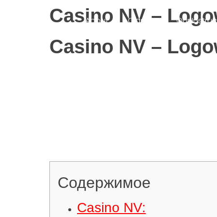
Casino NV – Logo
About
Classes
Our Instruc
Casino NV – Logo
Содержимое
Casino NV: