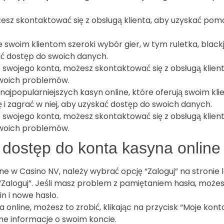
esz skontaktować się z obsługą klienta, aby uzyskać pomo
e swoim klientom szeroki wybór gier, w tym ruletka, black
kać dostęp do swoich danych.
 swojego konta, możesz skontaktować się z obsługą klient
Twoich problemów.
najpopularniejszych kasyn online, które oferują swoim kli
i zagrać w niej, aby uzyskać dostęp do swoich danych.
 swojego konta, możesz skontaktować się z obsługą klient
Twoich problemów.
 dostęp do konta kasyna online
ne w Casino NV, należy wybrać opcję “Zaloguj” na stronie 
sk “Zaloguj”. Jeśli masz problem z pamiętaniem hasła, możes
in i nowe hasło.
 online, możesz to zrobić, klikając na przycisk “Moje kon
nne informacje o swoim koncie.