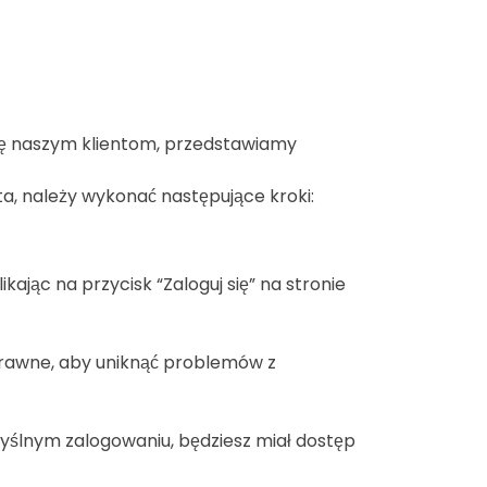
odę naszym klientom, przedstawiamy
a, należy wykonać następujące kroki:
ając na przycisk “Zaloguj się” na stronie
oprawne, aby uniknąć problemów z
omyślnym zalogowaniu, będziesz miał dostęp