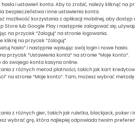
asła i ustawień konta. Aby to zrobić, należy kliknąć na p
ia bezpieczeństwa i inne ustawienia konta.
ż możliwość korzystania z aplikacji mobilnej, aby dostęp
p Store lub Google Play i następnie zalogować się, używają
ając na przycisk “Zaloguj” na stronie logowania.
kliknij na przycisk “Zaloguj”.
setuj hasło” i następnie wpisując swój login i nowe hasło.
 na przycisk “Ustawienia konta” na stronie “Moje konto”.
ęp do swojego konta kasyna online.
ania z różnych metod płatności, takich jak kart kredytow
ności” na stronie “Moje konto”. Tam, możesz wybrać metodę
ia z różnych gier, takich jak ruletka, blackjack, poker i 
żesz wybrać grę, która najlepiej odpowiada twoim prefere