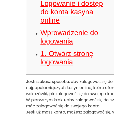
Logowanie i dostęp
do konta kasyna
online
Wprowadzenie do
logowania
1. Otwórz stronę
logowania
Jeśli szukasz sposobu, aby zalogować się do
najpopularniejszych kasyn online, które ofe
wskazówki, jak zalogować się do swojego ko
W pierwszym kroku, aby zalogować się do swo
móc zalogować się do swojego konta.
Jeśli już masz konto, możesz zalogować się, 