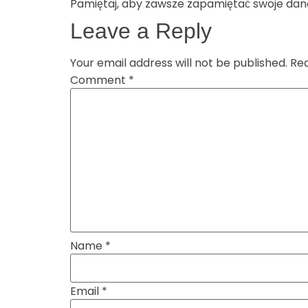
Pamiętaj, aby zawsze zapamiętać swoje dan
Leave a Reply
Your email address will not be published.
Req
Comment
*
Name
*
Email
*