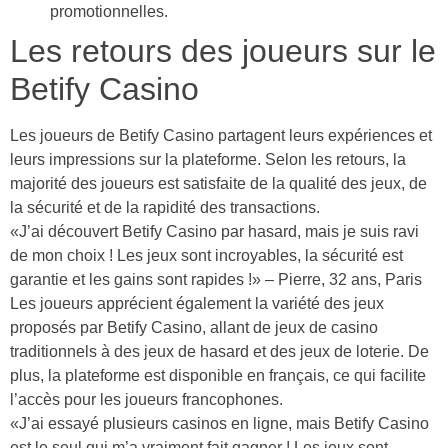
promotionnelles.
Les retours des joueurs sur le
Betify Casino
Les joueurs de Betify Casino partagent leurs expériences et
leurs impressions sur la plateforme. Selon les retours, la
majorité des joueurs est satisfaite de la qualité des jeux, de
la sécurité et de la rapidité des transactions.
«J’ai découvert Betify Casino par hasard, mais je suis ravi
de mon choix ! Les jeux sont incroyables, la sécurité est
garantie et les gains sont rapides !» – Pierre, 32 ans, Paris
Les joueurs apprécient également la variété des jeux
proposés par Betify Casino, allant de jeux de casino
traditionnels à des jeux de hasard et des jeux de loterie. De
plus, la plateforme est disponible en français, ce qui facilite
l’accès pour les joueurs francophones.
«J’ai essayé plusieurs casinos en ligne, mais Betify Casino
est le seul qui m’a vraiment fait gagner ! Les jeux sont