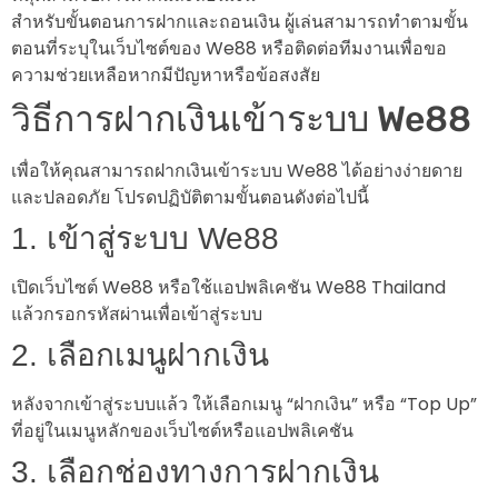
สำหรับขั้นตอนการฝากและถอนเงิน ผู้เล่นสามารถทำตามขั้น
ตอนที่ระบุในเว็บไซต์ของ We88 หรือติดต่อทีมงานเพื่อขอ
ความช่วยเหลือหากมีปัญหาหรือข้อสงสัย
วิธีการฝากเงินเข้าระบบ We88
เพื่อให้คุณสามารถฝากเงินเข้าระบบ We88 ได้อย่างง่ายดาย
และปลอดภัย โปรดปฏิบัติตามขั้นตอนดังต่อไปนี้
1. เข้าสู่ระบบ We88
เปิดเว็บไซต์ We88 หรือใช้แอปพลิเคชัน We88 Thailand
แล้วกรอกรหัสผ่านเพื่อเข้าสู่ระบบ
2. เลือกเมนูฝากเงิน
หลังจากเข้าสู่ระบบแล้ว ให้เลือกเมนู “ฝากเงิน” หรือ “Top Up”
ที่อยู่ในเมนูหลักของเว็บไซต์หรือแอปพลิเคชัน
3. เลือกช่องทางการฝากเงิน