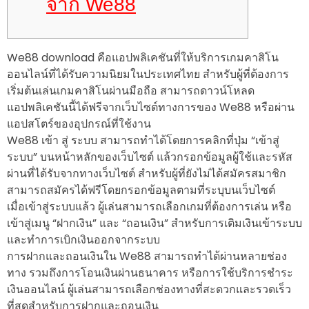
จาก We88
We88 download คือแอปพลิเคชันที่ให้บริการเกมคาสิโน
ออนไลน์ที่ได้รับความนิยมในประเทศไทย สำหรับผู้ที่ต้องการ
เริ่มต้นเล่นเกมคาสิโนผ่านมือถือ สามารถดาวน์โหลด
แอปพลิเคชันนี้ได้ฟรีจากเว็บไซต์ทางการของ We88 หรือผ่าน
แอปสโตร์ของอุปกรณ์ที่ใช้งาน
We88 เข้า สู่ ระบบ สามารถทำได้โดยการคลิกที่ปุ่ม “เข้าสู่
ระบบ” บนหน้าหลักของเว็บไซต์ แล้วกรอกข้อมูลผู้ใช้และรหัส
ผ่านที่ได้รับจากทางเว็บไซต์ สำหรับผู้ที่ยังไม่ได้สมัครสมาชิก
สามารถสมัครได้ฟรีโดยกรอกข้อมูลตามที่ระบุบนเว็บไซต์
เมื่อเข้าสู่ระบบแล้ว ผู้เล่นสามารถเลือกเกมที่ต้องการเล่น หรือ
เข้าสู่เมนู “ฝากเงิน” และ “ถอนเงิน” สำหรับการเติมเงินเข้าระบบ
และทำการเบิกเงินออกจากระบบ
การฝากและถอนเงินใน We88 สามารถทำได้ผ่านหลายช่อง
ทาง รวมถึงการโอนเงินผ่านธนาคาร หรือการใช้บริการชำระ
เงินออนไลน์ ผู้เล่นสามารถเลือกช่องทางที่สะดวกและรวดเร็ว
ที่สุดสำหรับการฝากและถอนเงิน