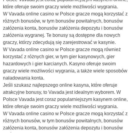
które oferuje swoim graczy wiele możliwości wygrania.
W Vavada online casino w Polsce gracze mogą korzystać z
różnych bonusów, w tym bonusów powitalnych, bonusów
załóżenia konta, bonusów załóżenia depozytu i bonusów
załóżenia wygranej. Te bonusy są dostępne dla nowych
graczy, którzy zdecydują się zarejestrować w kasynie.
W Vavada online casino w Polsce gracze mogą również
korzystać z różnych gier, w tym gier kasynowych, gier
hazardowych i gier karcianych. Kasyno oferuje swoim
graczy wiele możliwości wygrania, a także wiele sposobów
naładowania konta.
Jeśli szukasz najlepszego online kasyna, które oferuje
atrakcyjne bonusy, to Vavada jest idealnym wyborem. W
Polsce Vavada jest coraz popularniejszym kasynem online,
które oferuje swoim graczy wiele możliwości wygrania.
W Vavada online casino w Polsce gracze mogą korzystać z
różnych bonusów, w tym bonusów powitalnych, bonusów
załóżenia konta, bonusów załóżenia depozytu i bonusów