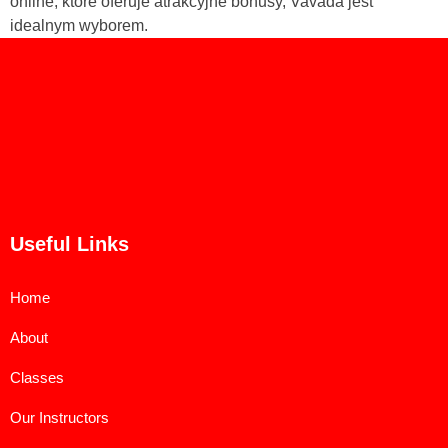
online, które oferuje atrakcyjne bonusy, Vavada jest
idealnym wyborem.
Useful Links
Home
About
Classes
Our Instructors