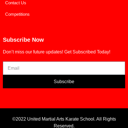
Contact Us
Competitions
Subscribe Now
Don’t miss our future updates! Get Subscribed Today!
Subscribe
©2022 United Martial Arts Karate School. All Rights
Reserved.