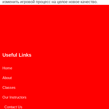
изменить игровой процесс на целое новое качество.
Useful Links
Home
About
Classes
Our Instructors
Contact Us