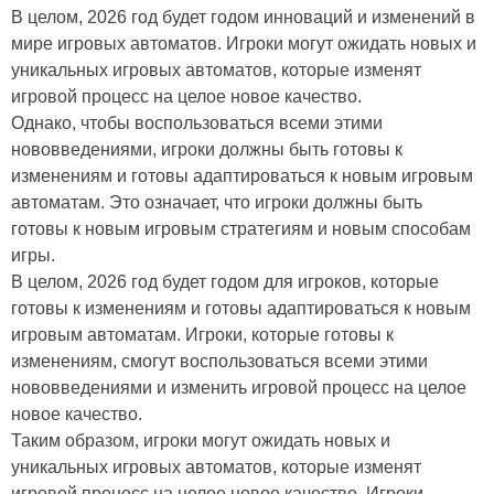
В целом, 2026 год будет годом инноваций и изменений в
мире игровых автоматов. Игроки могут ожидать новых и
уникальных игровых автоматов, которые изменят
игровой процесс на целое новое качество.
Однако, чтобы воспользоваться всеми этими
нововведениями, игроки должны быть готовы к
изменениям и готовы адаптироваться к новым игровым
автоматам. Это означает, что игроки должны быть
готовы к новым игровым стратегиям и новым способам
игры.
В целом, 2026 год будет годом для игроков, которые
готовы к изменениям и готовы адаптироваться к новым
игровым автоматам. Игроки, которые готовы к
изменениям, смогут воспользоваться всеми этими
нововведениями и изменить игровой процесс на целое
новое качество.
Таким образом, игроки могут ожидать новых и
уникальных игровых автоматов, которые изменят
игровой процесс на целое новое качество. Игроки,