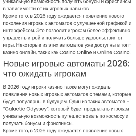
уникальную возможность получать бонусы и фриспинсы
в зависимости от их игровых навыков.
Кроме того, в 2026 году ожидается появление нового
поколения игровых автоматов с улучшенной графикой и
интерфейсом. Это позволит игрокам более эффективно
управлять игрой и получать больше удовольствия от
игры. Некоторые из этих автоматов уже доступны в топ-
казино онлайн, таких как Casino Online и Online Casino.
Новые игровые автоматы 2026:
что ожидать игрокам
В 2026 году игроки казино также могут ожидать
появления новых игровых автоматов с темами, которые
будут популярны в будущем. Один из таких автоматов –
“Galactic Odyssey”, который будет предлагать игрокам
уникальную возможность путешествовать по космосу и
получать бонусы и фриспинсы.
Кроме того, в 2026 году ожидается появление новых