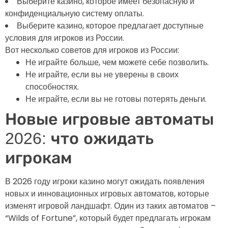
Выберите казино, которое имеет безопасную и
конфиденциальную систему оплаты.
Выберите казино, которое предлагает доступные
условия для игроков из России.
Вот несколько советов для игроков из России:
Не играйте больше, чем можете себе позволить.
Не играйте, если вы не уверены в своих
способностях.
Не играйте, если вы не готовы потерять деньги.
Новые игровые автоматы
2026: что ожидать
игрокам
В 2026 году игроки казино могут ожидать появления
новых и инновационных игровых автоматов, которые
изменят игровой ландшафт. Один из таких автоматов –
“Wilds of Fortune”, который будет предлагать игрокам