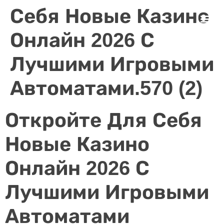
Себя Новые Казино
Our Instructors
Онлайн 2026 С
Лучшими Игровыми
Автоматами.570 (2)
Откройте Для Себя
Новые Казино
Онлайн 2026 С
Лучшими Игровыми
Автоматами