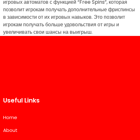
игровых автоматов с функцией “Free Spins”, которая
позволит игрокам получать дополнительные фриспинсы
в зависимости от их игровых навыков. Это позволит
игрокам получать больше удовольствия от игры и
увеличивать свои шансы на выигрыш.
Useful Links
Home
About