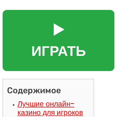
▶️
ИГРАТЬ
Содержимое
Лучшие онлайн-
казино для игроков