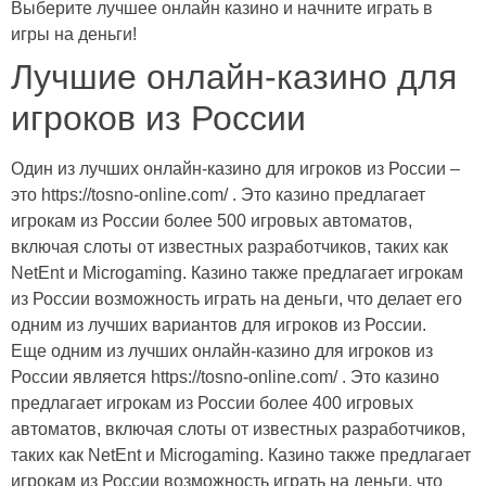
Выберите лучшее онлайн казино и начните играть в
игры на деньги!
Лучшие онлайн-казино для
игроков из России
Один из лучших онлайн-казино для игроков из России –
это https://tosno-online.com/ . Это казино предлагает
игрокам из России более 500 игровых автоматов,
включая слоты от известных разработчиков, таких как
NetEnt и Microgaming. Казино также предлагает игрокам
из России возможность играть на деньги, что делает его
одним из лучших вариантов для игроков из России.
Еще одним из лучших онлайн-казино для игроков из
России является https://tosno-online.com/ . Это казино
предлагает игрокам из России более 400 игровых
автоматов, включая слоты от известных разработчиков,
таких как NetEnt и Microgaming. Казино также предлагает
игрокам из России возможность играть на деньги, что