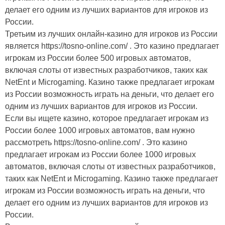
делает его одним из лучших вариантов для игроков из
России.
Третьим из лучших онлайн-казино для игроков из России
является https://tosno-online.com/ . Это казино предлагает
игрокам из России более 500 игровых автоматов,
включая слоты от известных разработчиков, таких как
NetEnt и Microgaming. Казино также предлагает игрокам
из России возможность играть на деньги, что делает его
одним из лучших вариантов для игроков из России.
Если вы ищете казино, которое предлагает игрокам из
России более 1000 игровых автоматов, вам нужно
рассмотреть https://tosno-online.com/ . Это казино
предлагает игрокам из России более 1000 игровых
автоматов, включая слоты от известных разработчиков,
таких как NetEnt и Microgaming. Казино также предлагает
игрокам из России возможность играть на деньги, что
делает его одним из лучших вариантов для игроков из
России.