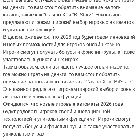
на деньги, то вам стоит обратить внимание на топ-
казино, такие как “Casino X” и “BitStarz”. Эти казино
предлагают игрокам широкий выбор игровых автоматов
и уникальных функций.
В целом, ожидается, что 2026 год будет годом инноваций
и новых возможностей для игроков онлайн-казино.
Игроки смогут получать бонусы и фриспин-руны, а также
участвовать в уникальных играх.
Таким образом, если вы ищете лучшее онлайн-казино,
где можно играть на деньги, то вам стоит обратить
внимание на топ-казино, такие как “Casino X” и “BitStarz”.
Эти казино предлагают игрокам широкий выбор игровых
автоматов и уникальных функций.
Ожидается, что новые игровые автоматы 2026 года
будут радовать игроков своей инновационной
технологией и уникальными функциями. Игроки смогут
получать бонусы и фриспин-руны, а также участвовать в
уникальных играх.