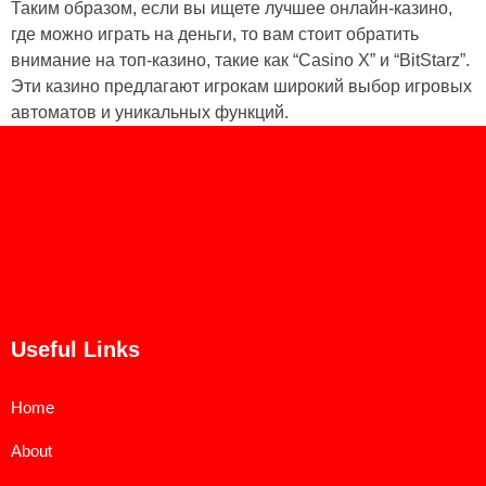
Таким образом, если вы ищете лучшее онлайн-казино,
где можно играть на деньги, то вам стоит обратить
внимание на топ-казино, такие как “Casino X” и “BitStarz”.
Эти казино предлагают игрокам широкий выбор игровых
автоматов и уникальных функций.
Useful Links
Home
About