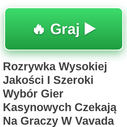
🔥 Graj ▶️
Rozrywka Wysokiej
Jakości I Szeroki
Wybór Gier
Kasynowych Czekają
Na Graczy W Vavada