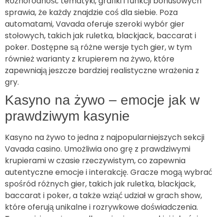
Różnorodność tematyki, grafiki i funkcji bonusowych
sprawia, że każdy znajdzie coś dla siebie. Poza
automatami, Vavada oferuje szeroki wybór gier
stołowych, takich jak ruletka, blackjack, baccarat i
poker. Dostępne są różne wersje tych gier, w tym
również warianty z krupierem na żywo, które
zapewniają jeszcze bardziej realistyczne wrażenia z
gry.
Kasyno na żywo – emocje jak w
prawdziwym kasynie
Kasyno na żywo to jedna z najpopularniejszych sekcji
Vavada casino. Umożliwia ono grę z prawdziwymi
krupierami w czasie rzeczywistym, co zapewnia
autentyczne emocje i interakcję. Gracze mogą wybrać
spośród różnych gier, takich jak ruletka, blackjack,
baccarat i poker, a także wziąć udział w grach show,
które oferują unikalne i rozrywkowe doświadczenia.