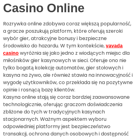
Casino Online
Rozrywka online zdobywa coraz większą popularność,
a gracze poszukują platform, które oferują szeroki
wybór gier, atrakcyjne bonusy i bezpieczne
środowisko do hazardu. W tym kontekście,
vavada
wyróżnia się jako jedno z wiodących miejsc dla
casino
miłośników gier kasynowych w sieci. Oferuje ono nie
tylko bogatą kolekcję automatów, gier stołowych i
kasyna na żywo, ale również stawia na innowacyjność i
wygodę użytkowników, co przekłada się na pozytywne
opinie i rosnącą bazę klientów.
Kasyna online stają się coraz bardziej zaawansowane
technologicznie, oferując graczom doświadczenia
zbliżone do tych w tradycyjnych kasynach
stacjonarnych. Ważnym aspektem wyboru
odpowiedniej platformy jest bezpieczeństwo
transakcji, ochrona danych osobowych i dostępność