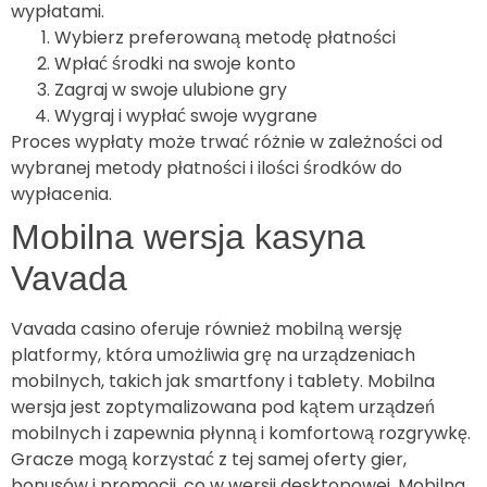
wypłatami.
Wybierz preferowaną metodę płatności
Wpłać środki na swoje konto
Zagraj w swoje ulubione gry
Wygraj i wypłać swoje wygrane
Proces wypłaty może trwać różnie w zależności od
wybranej metody płatności i ilości środków do
wypłacenia.
Mobilna wersja kasyna
Vavada
Vavada casino oferuje również mobilną wersję
platformy, która umożliwia grę na urządzeniach
mobilnych, takich jak smartfony i tablety. Mobilna
wersja jest zoptymalizowana pod kątem urządzeń
mobilnych i zapewnia płynną i komfortową rozgrywkę.
Gracze mogą korzystać z tej samej oferty gier,
bonusów i promocji, co w wersji desktopowej. Mobilna