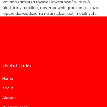
Vavada zamierza również inwestować w rozwój
platformy mobilnej, aby zapewnić graczom jeszcze
lepsze doświadczenia na urządzeniach mobilnych.
Useful Links
Home
About
Classes