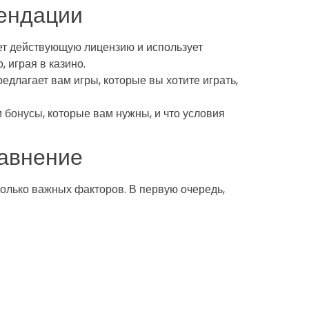
мендации
еет действующую лицензию и использует
 играя в казино.
едлагает вам игры, которые вы хотите играть,
м бонусы, которые вам нужны, и что условия
равнение
колько важных факторов. В первую очередь,