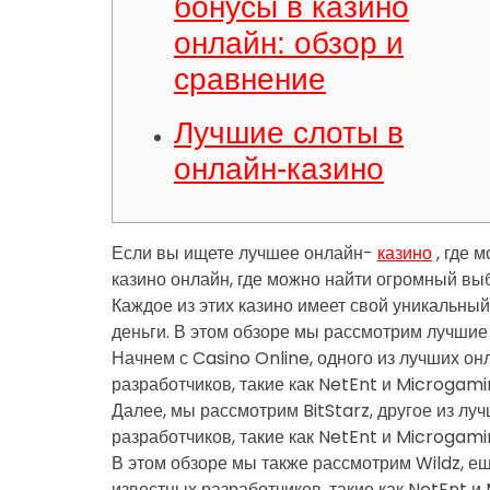
бонусы в казино
онлайн: обзор и
сравнение
Лучшие слоты в
онлайн-казино
Если вы ищете лучшее онлайн-
казино
, где 
казино онлайн, где можно найти огромный вы
Каждое из этих казино имеет свой уникальный
деньги. В этом обзоре мы рассмотрим лучшие 
Начнем с Casino Online, одного из лучших он
разработчиков, такие как NetEnt и Microgami
Далее, мы рассмотрим BitStarz, другое из лу
разработчиков, такие как NetEnt и Microgami
В этом обзоре мы также рассмотрим Wildz, ещ
известных разработчиков, такие как NetEnt и