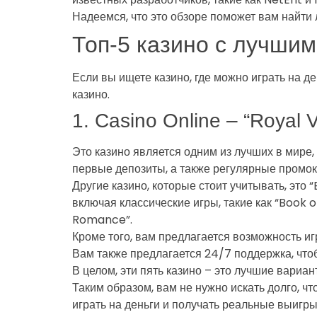
Надеемся, что это обзоре поможет вам найти 
Топ-5 казино с лучшим
Если вы ищете казино, где можно играть на 
казино.
1. Casino Online – “Royal 
Это казино является одним из лучших в мире
первые депозиты, а также регулярные промок
Другие казино, которые стоит учитывать, это 
включая классические игры, такие как “Book o
Romance”.
Кроме того, вам предлагается возможность игр
Вам также предлагается 24/7 поддержка, что
В целом, эти пять казино – это лучшие вариа
Таким образом, вам не нужно искать долго, ч
играть на деньги и получать реальные выигр