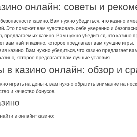
азино онлайн: советы и реко
безопасности казино. Вам нужно убедиться, что казино им
. Это поможет вам чувствовать себя уверенно и безопасно,
, предлагаемых казино. Вам нужно убедиться, что казино пр
ет вам найти казино, которое предлагает вам лучшие игры.
ия казино. Вам нужно убедиться, что казино предлагает ва
казино, которое предлагает вам лучшие условия.
 в казино онлайн: обзор и с
жно играть на деньги, вам нужно обратить внимание на нес
ство и качество бонусов.
азино
найти в онлайн-казино: