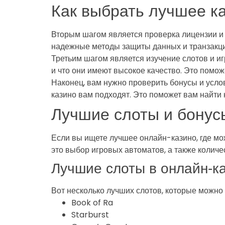
Как выбрать лучшее к
Вторым шагом является проверка лицензии и 
надежные методы защиты данных и транзакций
Третьим шагом является изучение слотов и игр
и что они имеют высокое качество. Это помож
Наконец, вам нужно проверить бонусы и услов
казино вам подходят. Это поможет вам найти 
Лучшие слоты и бонусы
Если вы ищете лучшее онлайн-казино, где мо
это выбор игровых автоматов, а также количе
Лучшие слоты в онлайн-к
Вот несколько лучших слотов, которые можно 
Book of Ra
Starburst