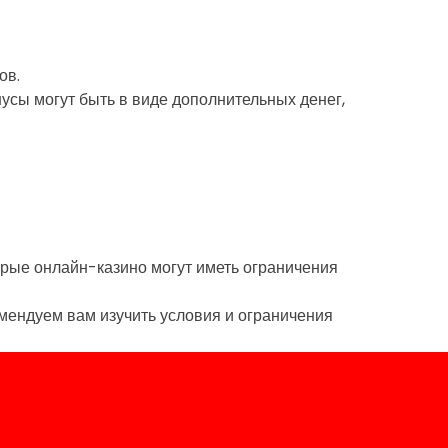
ов.
нусы могут быть в виде дополнительных денег,
торые онлайн-казино могут иметь ограничения
мендуем вам изучить условия и ограничения