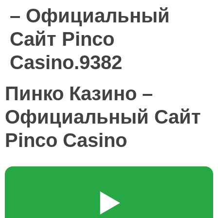
– Официальный
Our Instructors
Сайт Pinco
Casino.9382
Пинко Казино –
Официальный Сайт
Pinco Casino
▶️