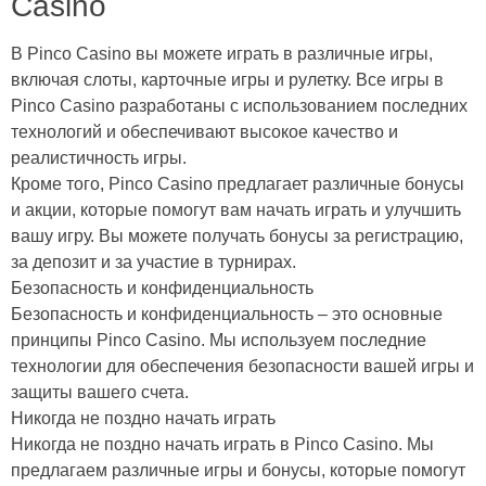
Casino
В Pinco Casino вы можете играть в различные игры,
включая слоты, карточные игры и рулетку. Все игры в
Pinco Casino разработаны с использованием последних
технологий и обеспечивают высокое качество и
реалистичность игры.
Кроме того, Pinco Casino предлагает различные бонусы
и акции, которые помогут вам начать играть и улучшить
вашу игру. Вы можете получать бонусы за регистрацию,
за депозит и за участие в турнирах.
Безопасность и конфиденциальность
Безопасность и конфиденциальность – это основные
принципы Pinco Casino. Мы используем последние
технологии для обеспечения безопасности вашей игры и
защиты вашего счета.
Никогда не поздно начать играть
Никогда не поздно начать играть в Pinco Casino. Мы
предлагаем различные игры и бонусы, которые помогут