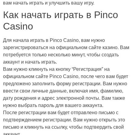
вам начать играть и улучшить вашу игру.
Как начать играть в Pinco
Casino
Для начала играть в Pinco Casino, вам нужно
зарегистрироваться на официальном сайте казино. Вам
потребуется только несколько минут, чтобы создать
аккаунт и начать играть.
Вам нужно кликнуть на кнопку “Регистрация” на
официальном сайте Pinco Casino, после чего вам будет
предложено заполнить форму регистрации. Вам нужно
ввести свои личные данные, включая имя, фамилию,
дату рождения и адрес электронной почты. Вам также
нужно выбрать пароль для вашего аккаунта.
После регистрации вам будет отправлено письмо с
подтверждением регистрации. Вам нужно открыть это
письмо и кликнуть на ссылку, чтобы подтвердить свой
аккаунт.