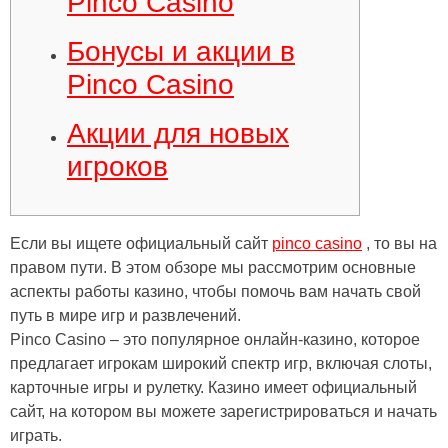
Pinco Casino
Бонусы и акции в
Pinco Casino
Акции для новых
игроков
Если вы ищете официальный сайт
pinco casino
, то вы на
правом пути. В этом обзоре мы рассмотрим основные
аспекты работы казино, чтобы помочь вам начать свой
путь в мире игр и развлечений.
Pinco Casino – это популярное онлайн-казино, которое
предлагает игрокам широкий спектр игр, включая слоты,
карточные игры и рулетку. Казино имеет официальный
сайт, на котором вы можете зарегистрироваться и начать
играть.