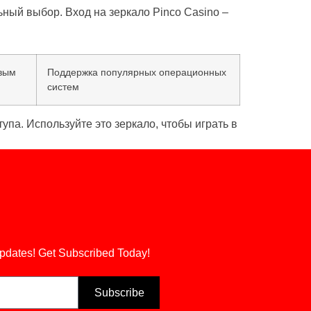
ьный выбор. Вход на зеркало Pinco Casino –
овым
Поддержка популярных операционных
систем
упа. Используйте это зеркало, чтобы играть в
updates! Get Subscribed Today!
Subscribe