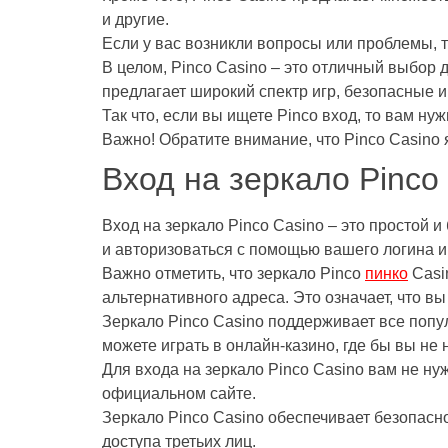
и другие.
Если у вас возникли вопросы или проблемы, т
В целом, Pinco Casino – это отличный выбор 
предлагает широкий спектр игр, безопасные и
Так что, если вы ищете Pinco вход, то вам ну
Важно! Обратите внимание, что Pinco Casino
Вход на зеркало Pinco
Вход на зеркало Pinco Casino – это простой и
и авторизоваться с помощью вашего логина и
Важно отметить, что зеркало Pinco
пинко
Casi
альтернативного адреса. Это означает, что вы
Зеркало Pinco Casino поддерживает все попу
можете играть в онлайн-казино, где бы вы не 
Для входа на зеркало Pinco Casino вам не ну
официальном сайте.
Зеркало Pinco Casino обеспечивает безопас
доступа третьих лиц.