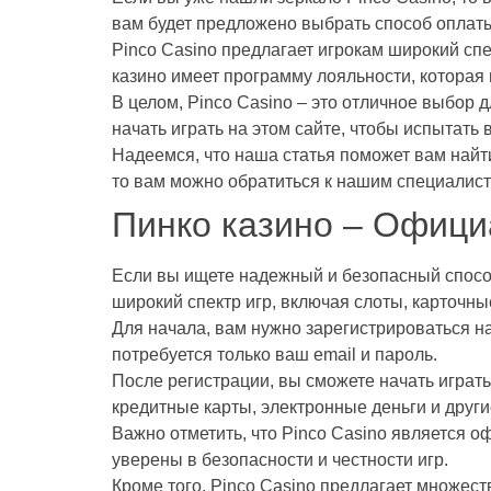
вам будет предложено выбрать способ оплаты
Pinco Casino предлагает игрокам широкий спе
казино имеет программу лояльности, которая
В целом, Pinco Casino – это отличное выбор 
начать играть на этом сайте, чтобы испытать
Надеемся, что наша статья поможет вам найти
то вам можно обратиться к нашим специалист
Пинко казино – Офици
Если вы ищете надежный и безопасный способ
широкий спектр игр, включая слоты, карточные
Для начала, вам нужно зарегистрироваться на
потребуется только ваш email и пароль.
После регистрации, вы сможете начать играт
кредитные карты, электронные деньги и други
Важно отметить, что Pinco Casino является о
уверены в безопасности и честности игр.
Кроме того, Pinco Casino предлагает множест