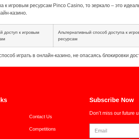
 к игровым ресурсам Pinco Casino, то зеркало – это идеал
лайн-казино.
й доступ к игровым
Альтернативный способ доступа к игр
сам
ресурсам
способ играть в онлайн-казино, не опасаясь блокировки дост
nks
Subscribe Now
Don’t miss our future 
Contact Us
Competitions