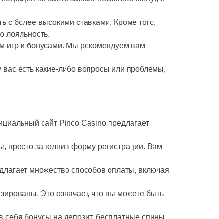
ть с более высокими ставками. Кроме того,
ю лояльность.
ром игр и бонусами. Мы рекомендуем вам
 у вас есть какие-либо вопросы или проблемы,
ициальный сайт Pinco Casino предлагает
ты, просто заполнив форму регистрации. Вам
едлагает множество способов оплаты, включая
зированы. Это означает, что вы можете быть
 в себя бонусы на депозит, бесплатные спины