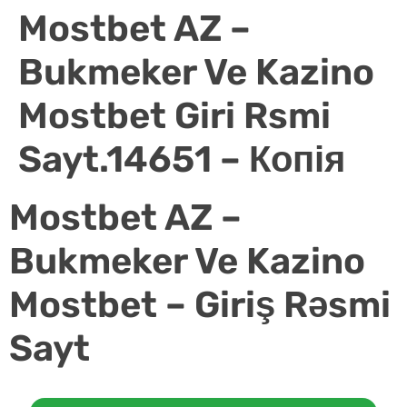
Mostbet AZ –
Our Instructors
Bukmeker Ve Kazino
Mostbet Giri Rsmi
Sayt.14651 – Копія
Mostbet AZ –
Bukmeker Ve Kazino
Mostbet – Giriş Rəsmi
Sayt