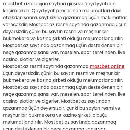
mostbet azerbaijan saytına girişi və qeydiyyatdan
keçirməkdir. Qeydiyyat prosesində məlumatları daxil
etdikdən sonra, sayt sizinə qazanmaq üçün məlumatlar
verəcəkdir. Mostbet.az rəsmi saytında qazanmaq üçün
dəyərsizdir, çünki bu saytın rəsmi və məşhur bir
bukmekera və kazino şirkəti olduğu məlumatlandırılır.
Mostbet.az saytında qazanmaq üçün dəstəklənən bir
neçə qazanma şansı var, məsələn, spor tərəfindən, live
casino, slotlar və digərlər.
Mostbet.az rəsmi saytında qazanmaq
mostbet online
üçün dəyərsizdir, çünki bu saytın rəsmi və məşhur bir
bukmekera və kazino şirkəti olduğu məlumatlandırılır.
Mostbet.az saytında qazanmaq üçün dəstəklənən bir
neçə qazanma şansı var, məsələn, spor tərəfindən, live
casino, slotlar və digərlər. Mostbet.az saytından
qazanmaq üçün dəyərsizdir, çünki bu saytın rəsmi və
məşhur bir bukmekera və kazino şirkəti olduğu
məlumatlandırılır. Mostbet.az saytında qazanmaq
üçün dəstəklənən bir neçə qazanma şansı var,