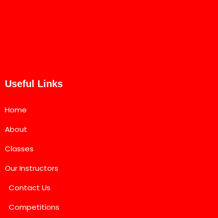
Useful Links
Home
About
Classes
Our Instructors
Contact Us
Competitions