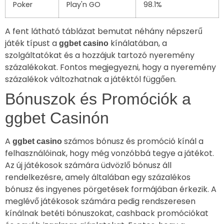
Poker
Play'n GO
98.1%
A fent látható táblázat bemutat néhány népszerű
játék típust a
kínálatában, a
ggbet casino
szolgáltatókat és a hozzájuk tartozó nyeremény
százalékokat. Fontos megjegyezni, hogy a nyeremény
százalékok változhatnak a játéktól függően.
Bónuszok és Promóciók a
ggbet Casinón
A
számos bónusz és promóció kínál a
ggbet casino
felhasználóinak, hogy még vonzóbbá tegye a játékot.
Az új játékosok számára üdvözlő bónusz áll
rendelkezésre, amely általában egy százalékos
bónusz és ingyenes pörgetések formájában érkezik. A
meglévő játékosok számára pedig rendszeresen
kínálnak betéti bónuszokat, cashback promóciókat