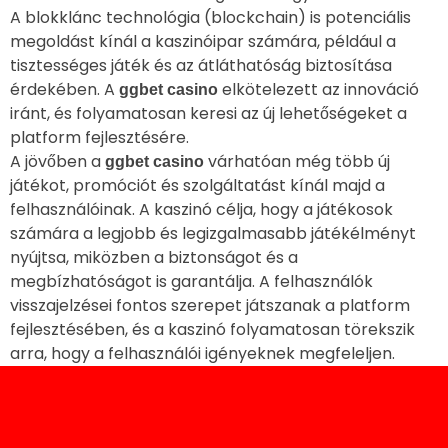
A blokklánc technológia (blockchain) is potenciális
megoldást kínál a kaszinóipar számára, például a
tisztességes játék és az átláthatóság biztosítása
érdekében. A
elkötelezett az innováció
ggbet casino
iránt, és folyamatosan keresi az új lehetőségeket a
platform fejlesztésére.
A jövőben a
várhatóan még több új
ggbet casino
játékot, promóciót és szolgáltatást kínál majd a
felhasználóinak. A kaszinó célja, hogy a játékosok
számára a legjobb és legizgalmasabb játékélményt
nyújtsa, miközben a biztonságot és a
megbízhatóságot is garantálja. A felhasználók
visszajelzései fontos szerepet játszanak a platform
fejlesztésében, és a kaszinó folyamatosan törekszik
arra, hogy a felhasználói igényeknek megfeleljen.