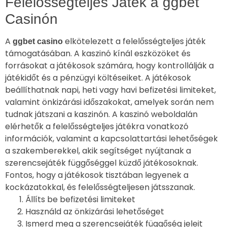
Felelősségteljes Játék a ggbet
Casinón
A
elkötelezett a felelősségteljes játék
ggbet casino
támogatásában. A kaszinó kínál eszközöket és
forrásokat a játékosok számára, hogy kontrollálják a
játékidőt és a pénzügyi költéseiket. A játékosok
beállíthatnak napi, heti vagy havi befizetési limiteket,
valamint önkizárási időszakokat, amelyek során nem
tudnak játszani a kaszinón. A kaszinó weboldalán
elérhetők a felelősségteljes játékra vonatkozó
információk, valamint a kapcsolattartási lehetőségek
a szakemberekkel, akik segítséget nyújtanak a
szerencsejáték függőséggel küzdő játékosoknak.
Fontos, hogy a játékosok tisztában legyenek a
kockázatokkal, és felelősségteljesen játsszanak.
Állíts be befizetési limiteket
Használd az önkizárási lehetőséget
Ismerd meg a szerencsejáték függőség jeleit