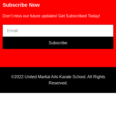
Subscribe Now
Don’t miss our future updates! Get Subscribed Today!
Subscribe
©2022 United Martial Arts Karate School. All Rights
Reserved.