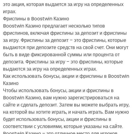
это акция, которая выдается за игру на определенных
играх.
Фриспины в Boostwin Казино
Boostwin Казино предлагает несколько типов
фриспинов, включая фриспины за депозит и фриспины
за игру. Фриспины за депозит – это фриспины, которые
выдаются при депозите средств на свой счет. Они могут
быть в виде фиксированной суммы или процента от
депозита. Фриспины за игру – это фриспины, которые
выдаются за игру на определенных играх.
Как использовать бонусы, акции и фриспины в Boostwin
Казино
Чтобы использовать бонусы, акции и фриспины в
Boostwin Казино, вам нужно зарегистрироваться на
сайте и сделать депозит. Затем вы можете выбрать игру,
на которой вы хотите играть, и начать играть. Вам нужно
будет использовать бонусы, акции и фриспины в
соответствии с условиями, которые указаны на сайте.
Boostwin Казино – это отличное место для игроков,