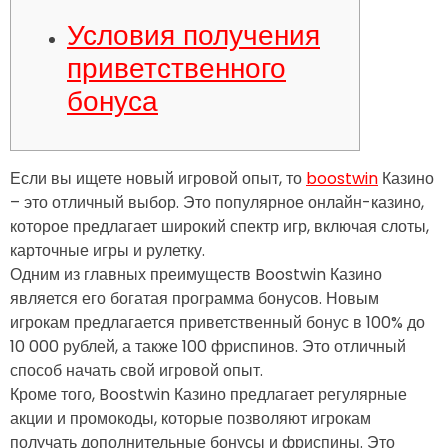
Условия получения
приветственного
бонуса
Если вы ищете новый игровой опыт, то
boostwin
Казино
– это отличный выбор. Это популярное онлайн-казино,
которое предлагает широкий спектр игр, включая слоты,
карточные игры и рулетку.
Одним из главных преимуществ Boostwin Казино
является его богатая программа бонусов. Новым
игрокам предлагается приветственный бонус в 100% до
10 000 рублей, а также 100 фриспинов. Это отличный
способ начать свой игровой опыт.
Кроме того, Boostwin Казино предлагает регулярные
акции и промокоды, которые позволяют игрокам
получать дополнительные бонусы и фриспины. Это