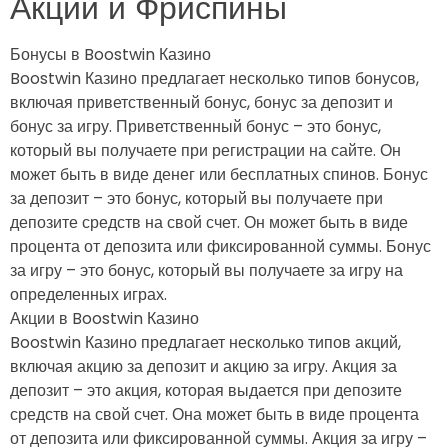
Акции и Фриспины
Бонусы в Boostwin Казино
Boostwin Казино предлагает несколько типов бонусов,
включая приветственный бонус, бонус за депозит и
бонус за игру. Приветственный бонус – это бонус,
который вы получаете при регистрации на сайте. Он
может быть в виде денег или бесплатных спинов. Бонус
за депозит – это бонус, который вы получаете при
депозите средств на свой счет. Он может быть в виде
процента от депозита или фиксированной суммы. Бонус
за игру – это бонус, который вы получаете за игру на
определенных играх.
Акции в Boostwin Казино
Boostwin Казино предлагает несколько типов акций,
включая акцию за депозит и акцию за игру. Акция за
депозит – это акция, которая выдается при депозите
средств на свой счет. Она может быть в виде процента
от депозита или фиксированной суммы. Акция за игру –