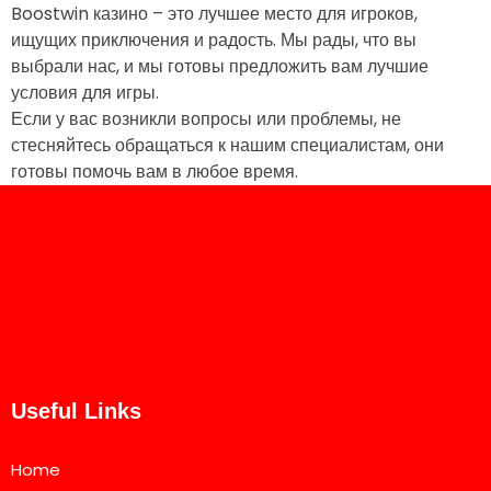
Boostwin казино – это лучшее место для игроков,
ищущих приключения и радость. Мы рады, что вы
выбрали нас, и мы готовы предложить вам лучшие
условия для игры.
Если у вас возникли вопросы или проблемы, не
стесняйтесь обращаться к нашим специалистам, они
готовы помочь вам в любое время.
Useful Links
Home