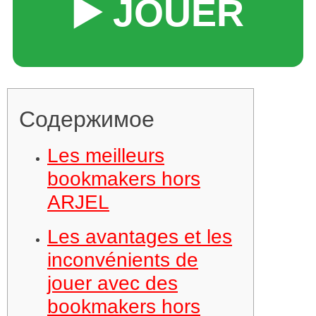
▶️ JOUER
Содержимое
Les meilleurs
bookmakers hors
ARJEL
Les avantages et les
inconvénients de
jouer avec des
bookmakers hors