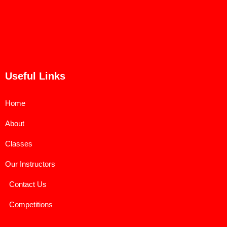
Useful Links
Home
About
Classes
Our Instructors
Contact Us
Competitions