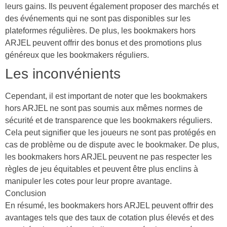
leurs gains. Ils peuvent également proposer des marchés et
des événements qui ne sont pas disponibles sur les
plateformes régulières. De plus, les bookmakers hors
ARJEL peuvent offrir des bonus et des promotions plus
généreux que les bookmakers réguliers.
Les inconvénients
Cependant, il est important de noter que les bookmakers
hors ARJEL ne sont pas soumis aux mêmes normes de
sécurité et de transparence que les bookmakers réguliers.
Cela peut signifier que les joueurs ne sont pas protégés en
cas de problème ou de dispute avec le bookmaker. De plus,
les bookmakers hors ARJEL peuvent ne pas respecter les
règles de jeu équitables et peuvent être plus enclins à
manipuler les cotes pour leur propre avantage.
Conclusion
En résumé, les bookmakers hors ARJEL peuvent offrir des
avantages tels que des taux de cotation plus élevés et des