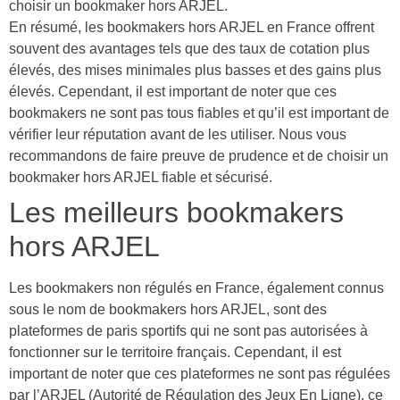
choisir un bookmaker hors ARJEL.
En résumé, les bookmakers hors ARJEL en France offrent
souvent des avantages tels que des taux de cotation plus
élevés, des mises minimales plus basses et des gains plus
élevés. Cependant, il est important de noter que ces
bookmakers ne sont pas tous fiables et qu’il est important de
vérifier leur réputation avant de les utiliser. Nous vous
recommandons de faire preuve de prudence et de choisir un
bookmaker hors ARJEL fiable et sécurisé.
Les meilleurs bookmakers
hors ARJEL
Les bookmakers non régulés en France, également connus
sous le nom de bookmakers hors ARJEL, sont des
plateformes de paris sportifs qui ne sont pas autorisées à
fonctionner sur le territoire français. Cependant, il est
important de noter que ces plateformes ne sont pas régulées
par l’ARJEL (Autorité de Régulation des Jeux En Ligne), ce