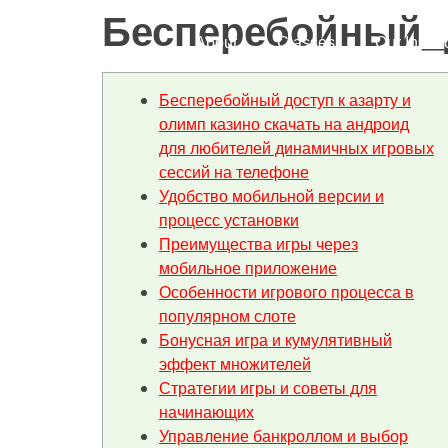
Бесперебойный_д
About
Classes
Our Instru
Бесперебойный доступ к азарту и
олимп казино скачать на андроид
для любителей динамичных игровых
сессий на телефоне
Удобство мобильной версии и
процесс установки
Преимущества игры через
мобильное приложение
Особенности игрового процесса в
популярном слоте
Бонусная игра и кумулятивный
эффект множителей
Стратегии игры и советы для
начинающих
Управление банкроллом и выбор