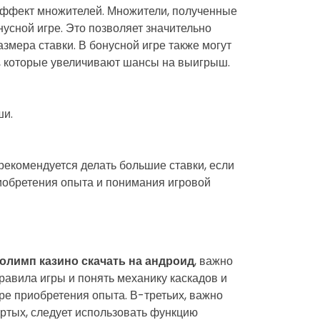
эффект множителей. Множители, полученные
усной игре. Это позволяет значительно
мера ставки. В бонусной игре также могут
, которые увеличивают шансы на выигрыш.
ши.
рекомендуется делать большие ставки, если
риобретения опыта и понимания игровой
, важно
олимп казино скачать на андроид
равила игры и понять механику каскадов и
ре приобретения опыта. В-третьих, важно
ртых, следует использовать функцию