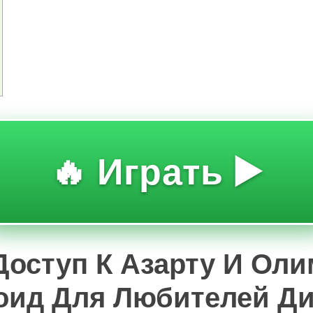
🔥 Играть ▶️
оступ К Азарту И Оли
роид Для Любителей Д