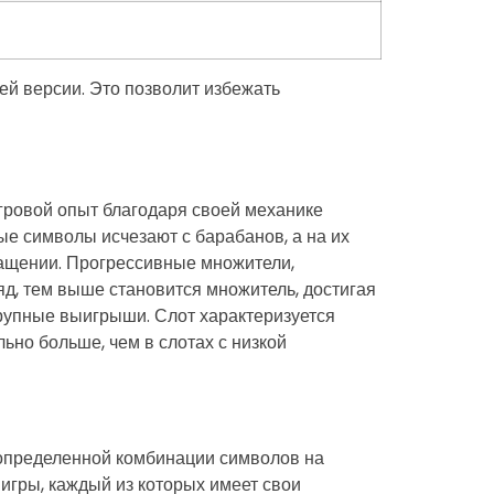
ей версии. Это позволит избежать
гровой опыт благодаря своей механике
е символы исчезают с барабанов, а на их
ращении. Прогрессивные множители,
д, тем выше становится множитель, достигая
крупные выигрыши. Слот характеризуется
льно больше, чем в слотах с низкой
 определенной комбинации символов на
 игры, каждый из которых имеет свои