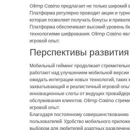
Olimp Casino предлагает не только широкий вы
Платформа регулярно проводит акции и турн
которая позволяет получать бонусы и привиле
Платформа обеспечивает высокий уровень б
технологиями шифрования. Olimp Casino явл
игровой опыт.
Перспективы развития 
Мобильный гейминг продолжает стремительно 
работают над улучшением мобильной версии 
ожидать интеграции новых технологий, таких 
захватывающий и реалистичный игровой опыт
инновационные слоты от ведущих провайдеро
обслуживания клиентов. Olimp Casino стреми
игровой опыт.
Благодаря постоянному совершенствованию и 
пользователей. Удобство мобильного прилож
выбором для любителей азартных развлечени