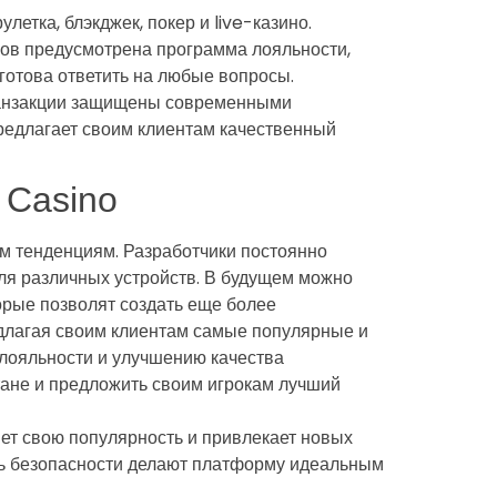
летка, блэкджек, покер и live-казино.
ов предусмотрена программа лояльности,
 готова ответить на любые вопросы.
транзакции защищены современными
редлагает своим клиентам качественный
 Casino
ым тенденциям. Разработчики постоянно
ля различных устройств. В будущем можно
торые позволят создать еще более
едлагая своим клиентам самые популярные и
лояльности и улучшению качества
тане и предложить своим игрокам лучший
ет свою популярность и привлекает новых
нь безопасности делают платформу идеальным