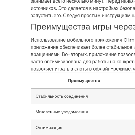
занимает всего несколько минут. Перед нача
источников. Это делается в настройках безоп
запустить его. Следуя простым инструкциям н
Преимущества игры чере
Использование мобильного приложения Olimp
приложение обеспечивает более стабильное и
вращениями. Во-вторых, приложение позволяе
часто оптимизирована для работы на конкрет
позволяет играть в слоты в офлайн-режиме, чт
Преимущество
Стабильность соединения
Мгновенные уведомления
Оптимизация