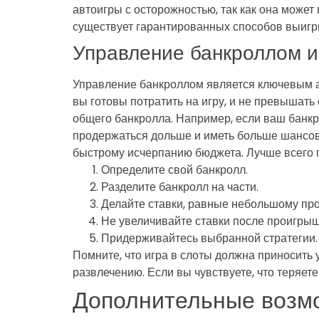
автоигры с осторожностью, так как она может 
существует гарантированных способов выиг
Управление банкроллом и
Управление банкроллом является ключевым а
вы готовы потратить на игру, и не превышать
общего банкролла. Например, если ваш банкро
продержаться дольше и иметь больше шансов 
быстрому исчерпанию бюджета. Лучше всего 
Определите свой банкролл.
Разделите банкролл на части.
Делайте ставки, равные небольшому про
Не увеличивайте ставки после проигрыш
Придерживайтесь выбранной стратегии.
Помните, что игра в слоты должна приносить у
развлечению. Если вы чувствуете, что теряет
Дополнительные возмо