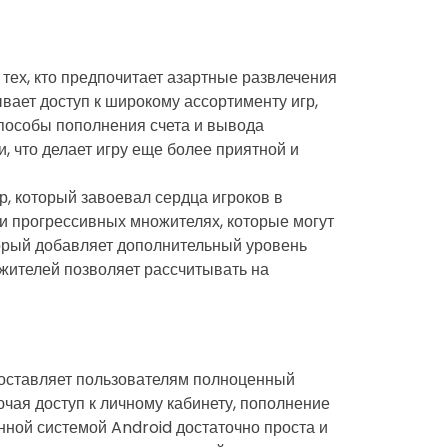
тех, кто предпочитает азартные развлечения
ывает доступ к широкому ассортименту игр,
пособы пополнения счета и вывода
, что делает игру еще более приятной и
, который завоевал сердца игроков в
 и прогрессивных множителях, которые могут
торый добавляет дополнительный уровень
жителей позволяет рассчитывать на
доставляет пользователям полноценный
чая доступ к личному кабинету, пополнение
нной системой Android достаточно проста и